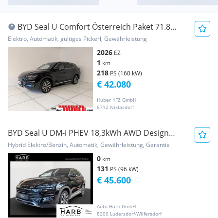
BYD Seal U Comfort Österreich Paket 71.8
kWh
Elektro, Automatik, gültiges Pickerl, Gewährleistung
2026
EZ
1
km
218
PS (160 kW)
€ 42.080
Huber KFZ GmbH
8712 Niklasdorf
BYD Seal U DM-i PHEV 18,3kWh AWD Design
Österreich ...
Hybrid Elektro/Benzin, Automatik, Gewährleistung, Garantie
0
km
131
PS (96 kW)
€ 45.600
Auto Harb GmbH
8200 Ludersdorf-Wilfersdorf