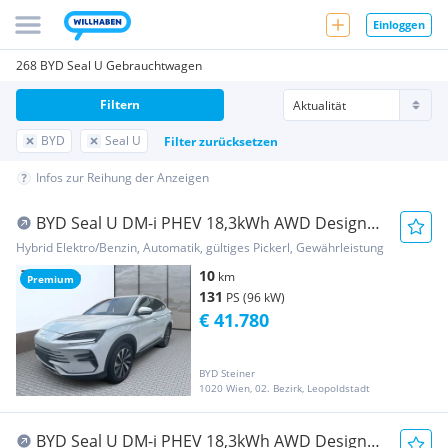
Einloggen
268 BYD Seal U Gebrauchtwagen
Filtern
BYD
Seal U
Filter zurücksetzen
Infos zur Reihung der Anzeigen
BYD Seal U DM-i PHEV 18,3kWh AWD Design
Österreich ...
Hybrid Elektro/Benzin, Automatik, gültiges Pickerl, Gewährleistung
10
km
Premium
131
PS (96 kW)
€ 41.780
BYD Steiner
1020 Wien, 02. Bezirk, Leopoldstadt
BYD Seal U DM-i PHEV 18,3kWh AWD Design