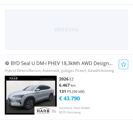
BYD Seal U DM-i PHEV 18,3kWh AWD Design
Österreich ...
Hybrid Elektro/Benzin, Automatik, gültiges Pickerl, Gewährleistung
2026
EZ
6.467
km
131
PS (96 kW)
€ 43.790
Autohaus Harb GmbH
8570 Voitsberg