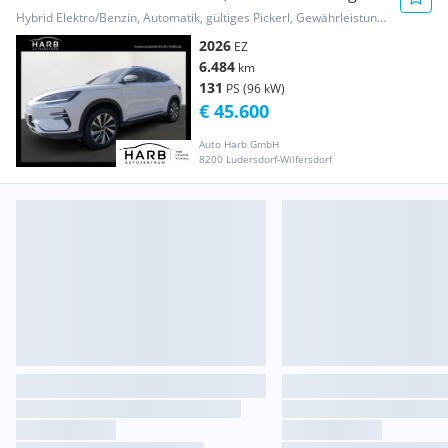
Österreich ...
Hybrid Elektro/Benzin, Automatik, gültiges Pickerl, Gewährleistung, Garantie
2026
EZ
6.484
km
131
PS (96 kW)
€ 45.600
Auto Harb GmbH
8200 Ludersdorf-Wilfersdorf