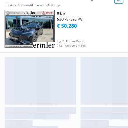
AKTION
Elektro, Automatik, Gewährleistung
0
km
530
PS (390 kW)
€ 50.280
Ing. E. Ermler GmbH
7121 Weiden am See