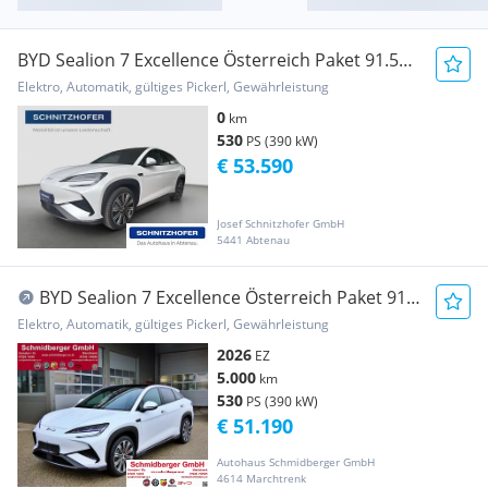
BYD Sealion 7 Excellence Österreich Paket 91.5
kWh AWD
Elektro, Automatik, gültiges Pickerl, Gewährleistung
0
km
530
PS (390 kW)
€ 53.590
Josef Schnitzhofer GmbH
5441 Abtenau
BYD Sealion 7 Excellence Österreich Paket 91.5
kWh ...
Elektro, Automatik, gültiges Pickerl, Gewährleistung
2026
EZ
5.000
km
530
PS (390 kW)
€ 51.190
Autohaus Schmidberger GmbH
4614 Marchtrenk