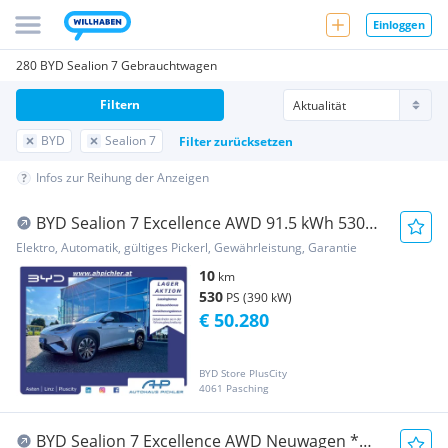
Einloggen
280 BYD Sealion 7 Gebrauchtwagen
Filtern
BYD
Sealion 7
Filter zurücksetzen
Infos zur Reihung der Anzeigen
BYD Sealion 7 Excellence AWD 91.5 kWh 530PS
LEASING...
Elektro, Automatik, gültiges Pickerl, Gewährleistung, Garantie
10
km
530
PS (390 kW)
€ 50.280
BYD Store PlusCity
4061 Pasching
BYD Sealion 7 Excellence AWD Neuwagen *