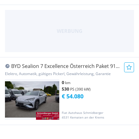
BYD Sealion 7 Excellence Österreich Paket 91.5
kWh ...
Elektro, Automatik, gültiges Pickerl, Gewährleistung, Garantie
0
km
530
PS (390 kW)
€ 54.080
Fiat Autohaus Schmidberger
4531 Kematen an der Krems