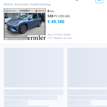
AKTION
Elektro, Automatik, Gewährleistung
0
km
530
PS (390 kW)
€ 49.180
Ing. E. Ermler GmbH
7121 Weiden am See