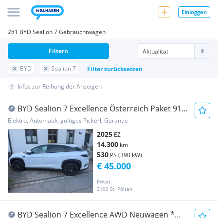
Einloggen
281 BYD Sealion 7 Gebrauchtwagen
Filtern
BYD
Sealion 7
Filter zurücksetzen
Infos zur Reihung der Anzeigen
BYD Sealion 7 Excellence Österreich Paket 91.5
kWh AWD
Elektro, Automatik, gültiges Pickerl, Garantie
2025
EZ
14.300
km
530
PS (390 kW)
€ 45.000
Privat
3100 St. Pölten
BYD Sealion 7 Excellence AWD Neuwagen *