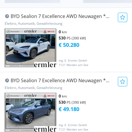
BYD Sealion 7 Excellence AWD Neuwagen *
AKTION
Elektro, Automatik, Gewährleistung
0
km
530
PS (390 kW)
€ 50.280
Ing. E. Ermler GmbH
7121 Weiden am See
BYD Sealion 7 Excellence AWD Neuwagen *
AKTION
Elektro, Automatik, Gewährleistung
0
km
530
PS (390 kW)
€ 49.180
Ing. E. Ermler GmbH
7121 Weiden am See