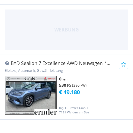
BYD Sealion 7 Excellence AWD Neuwagen *
AKTION
Elektro, Automatik, Gewährleistung
0
km
530
PS (390 kW)
€ 49.180
Ing. E. Ermler GmbH
7121 Weiden am See