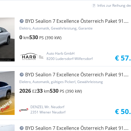
Infos zur Reihung d
BYD Sealion 7 Excellence Österreich Paket 91.5
kWh AWD
Elektro, Automatik, Gewährleistung, Garantie
0
530
km
PS (390 kW)
Auto Harb GmbH
€ 57
8200 Ludersdorf-Wilfersdorf
BYD Sealion 7 Excellence Österreich Paket 91.5
kWh AWD
Elektro, Automatik, gültiges Pickerl, Gewährleistung
2026
33
530
EZ
km
PS (390 kW)
DENZEL Wr. Neudorf
€ 50
2351 Wiener Neudorf
BYD Sealion 7 Excellence Österreich Paket 91.5