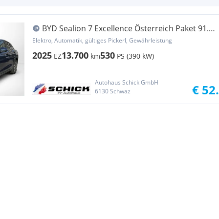
BYD Sealion 7 Excellence Österreich Paket 91.5
kWh AWD
Elektro, Automatik, gültiges Pickerl, Gewährleistung
2025
13.700
530
EZ
km
PS (390 kW)
Autohaus Schick GmbH
€ 52
6130 Schwaz