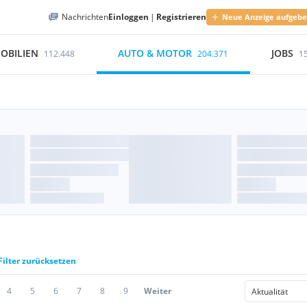
Nachrichten
Einloggen
|
Registrieren
Neue Anzeige aufgeb
OBILIEN
AUTO & MOTOR
JOBS
112.448
204.371
1
Filter zurücksetzen
4
5
6
7
8
9
Weiter