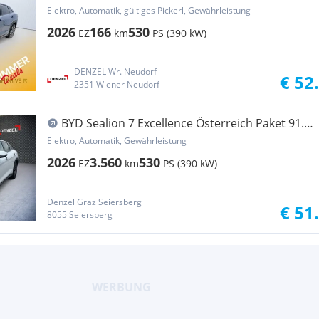
kWh AWD
Elektro, Automatik, gültiges Pickerl, Gewährleistung
2026
166
530
EZ
km
PS (390 kW)
DENZEL Wr. Neudorf
€ 52
2351 Wiener Neudorf
BYD Sealion 7 Excellence Österreich Paket 91.5
kWh AWD
Elektro, Automatik, Gewährleistung
2026
3.560
530
EZ
km
PS (390 kW)
Denzel Graz Seiersberg
€ 51
8055 Seiersberg