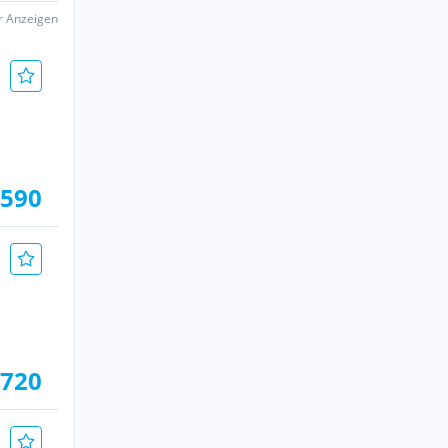
er Anzeigen
.590
.720