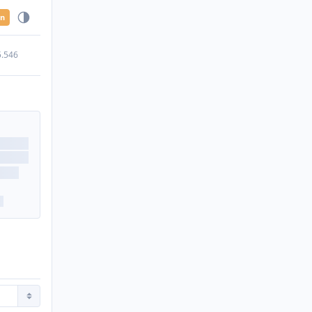
en
5.546