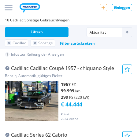
Einloggen
16 Cadillac Sonstige Gebrauchtwagen
Filtern
Cadillac
Sonstige
Filter zurücksetzen
Infos zur Reihung der Anzeigen
Cadillac Cadillac Coupé 1957 - chiquano Style
Benzin, Automatik, gültiges Pickerl
1957
EZ
99.999
km
299
PS (220 kW)
€ 44.444
Privat
2534 Alland
Cadillac Series 62 Cabrio