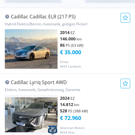
Cadillac Cadillac ELR (217 PS)
Hybrid Elektro/Benzin, Automatik, gültiges Pickerl
2014
EZ
146.000
km
86
PS (63 kW)
€ 35.000
Privat
4650 Lambach
Cadillac Lyriq Sport AWD
Elektro, Automatik, Gewährleistung, Garantie
2024
EZ
14.812
km
528
PS (388 kW)
€ 72.960
American Motors
8054 Graz