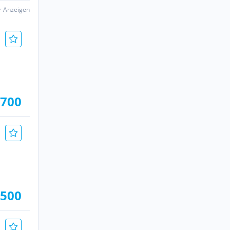
er Anzeigen
.700
.500