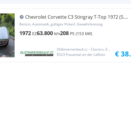
Chevrolet Corvette C3 Stingray T-Top 1972 (5.7l
V8)
Benzin, Automatik, gültiges Pickerl, Gewährleistung
1972
63.800
208
EZ
km
PS (153 kW)
Oldtimerverkauf.cc - Classics, Exotics & Sports Cars
€ 38
8523 Frauental an der Laßnitz