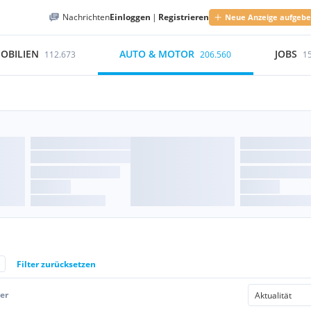
Nachrichten
Einloggen
|
Registrieren
Neue Anzeige aufgeb
OBILIEN
AUTO & MOTOR
JOBS
112.673
206.560
1
e
Filter zurücksetzen
er