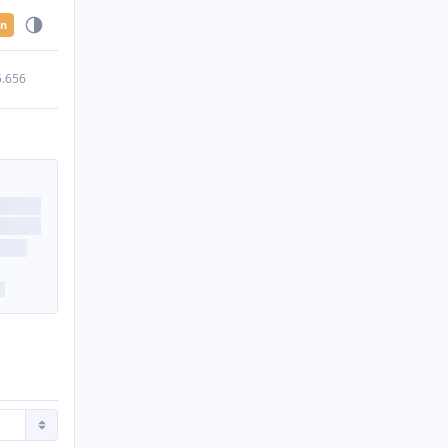
en
5.656