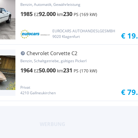
Benzin, Automatik, Gewährleistung
1985
92.000
230
EZ
km
PS (169 kW)
EUROCARS AUTOHANDESLGESMBH
€ 19
9020 Klagenfurt
Chevrolet Corvette C2
Benzin, Schaltgetriebe, gültiges Pickerl
1964
50.000
231
EZ
km
PS (170 kW)
Privat
€ 79
4210 Gallneukirchen