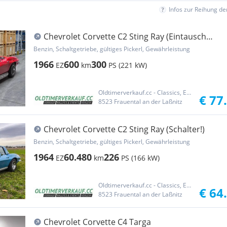
Infos zur Reihung d
Chevrolet Corvette C2 Sting Ray (Eintausch
möglich!)
Benzin, Schaltgetriebe, gültiges Pickerl, Gewährleistung
1966
600
300
EZ
km
PS (221 kW)
Oldtimerverkauf.cc - Classics, Exotics & Sports Cars
€ 77
8523 Frauental an der Laßnitz
Chevrolet Corvette C2 Sting Ray (Schalter!)
Benzin, Schaltgetriebe, gültiges Pickerl, Gewährleistung
1964
60.480
226
EZ
km
PS (166 kW)
Oldtimerverkauf.cc - Classics, Exotics & Sports Cars
€ 64
8523 Frauental an der Laßnitz
Chevrolet Corvette C4 Targa