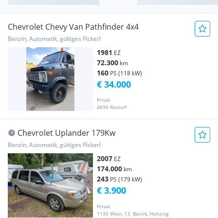
Chevrolet Chevy Van Pathfinder 4x4
Benzin, Automatik, gültiges Pickerl
1981
EZ
72.300
km
160
PS (118 kW)
€ 34.000
Privat
4690 Rüstorf
Chevrolet Uplander 179Kw
Benzin, Automatik, gültiges Pickerl
2007
EZ
174.000
km
243
PS (179 kW)
€ 3.900
Privat
1130 Wien, 13. Bezirk, Hietzing