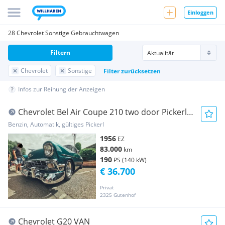
Einloggen
28 Chevrolet Sonstige Gebrauchtwagen
Filtern
Chevrolet
Sonstige
Filter zurücksetzen
Infos zur Reihung der Anzeigen
Chevrolet Bel Air Coupe 210 two door Pickerl
NEU
Benzin, Automatik, gültiges Pickerl
1956
EZ
83.000
km
190
PS (140 kW)
€ 36.700
Privat
2325 Gutenhof
Chevrolet G20 VAN