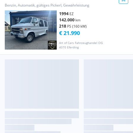
Benzin, Automatik, gültiges Pickerl, Gewährleistung
1994
EZ
142.000
km
218
PS (160 kW)
€ 21.990
Art of Cars Fahrzeughandel OG
4070 Eferding