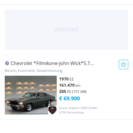
Chevrolet *Filmikone-John Wick*5.7
V8*Muscle-Car*1970*Historische-Zulassung*
Benzin, Automatik, Gewährleistung
1970
EZ
161.479
km
205
PS (151 kW)
€ 69.900
Street-Imports 2000 GmbH
2100 Korneuburg