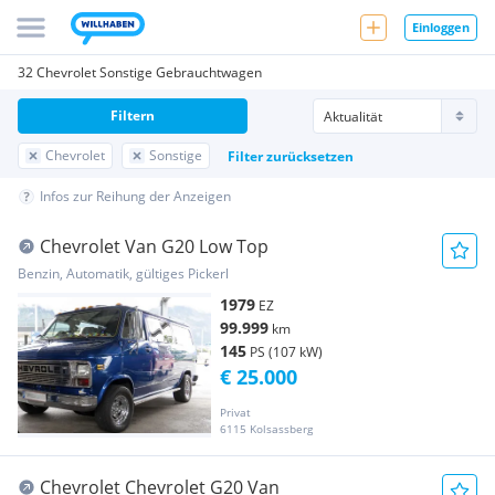
Einloggen
32 Chevrolet Sonstige Gebrauchtwagen
Filtern
Chevrolet
Sonstige
Filter zurücksetzen
Infos zur Reihung der Anzeigen
Chevrolet Van G20 Low Top
Benzin, Automatik, gültiges Pickerl
1979
EZ
99.999
km
145
PS (107 kW)
€ 25.000
Privat
6115 Kolsassberg
Chevrolet Chevrolet G20 Van