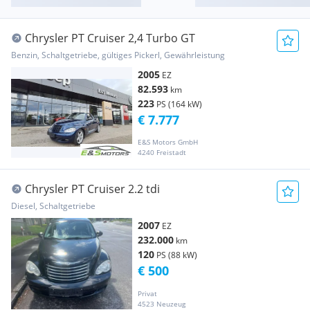
Chrysler PT Cruiser 2,4 Turbo GT
Benzin, Schaltgetriebe, gültiges Pickerl, Gewährleistung
2005
EZ
82.593
km
223
PS (164 kW)
€ 7.777
E&S Motors GmbH
4240 Freistadt
Chrysler PT Cruiser 2.2 tdi
Diesel, Schaltgetriebe
2007
EZ
232.000
km
120
PS (88 kW)
€ 500
Privat
4523 Neuzeug