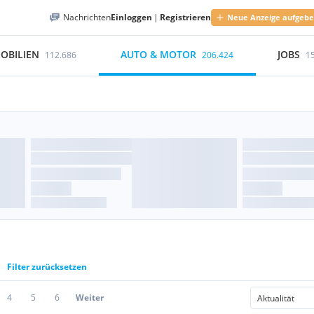
Nachrichten
Einloggen
|
Registrieren
Neue Anzeige aufgeb
OBILIEN
AUTO & MOTOR
JOBS
112.686
206.424
1
Filter zurücksetzen
4
5
6
Weiter