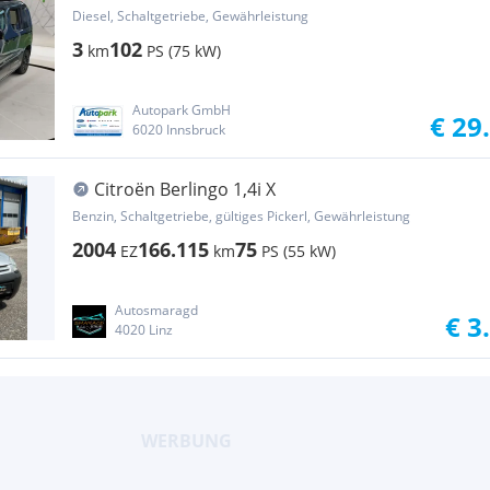
Diesel, Schaltgetriebe, Gewährleistung
3
102
km
PS (75 kW)
Autopark GmbH
€ 29
6020 Innsbruck
Citroën Berlingo 1,4i X
Benzin, Schaltgetriebe, gültiges Pickerl, Gewährleistung
2004
166.115
75
EZ
km
PS (55 kW)
Autosmaragd
€ 3
4020 Linz