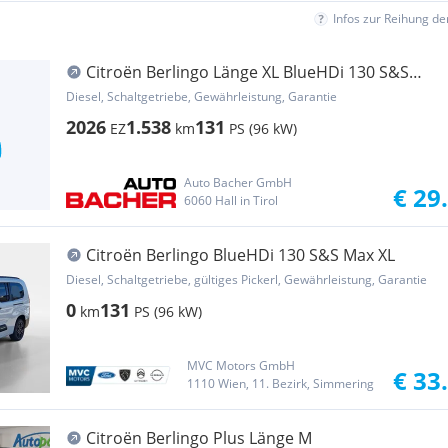
Infos zur Reihung d
Citroën Berlingo Länge XL BlueHDi 130 S&S
MAX
Diesel, Schaltgetriebe, Gewährleistung, Garantie
2026
1.538
131
EZ
km
PS (96 kW)
Auto Bacher GmbH
€ 29
6060 Hall in Tirol
Citroën Berlingo BlueHDi 130 S&S Max XL
Diesel, Schaltgetriebe, gültiges Pickerl, Gewährleistung, Garantie
0
131
km
PS (96 kW)
MVC Motors GmbH
€ 33
1110 Wien, 11. Bezirk, Simmering
Citroën Berlingo Plus Länge M