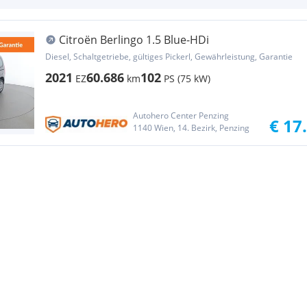
Citroën Berlingo 1.5 Blue-HDi
Diesel, Schaltgetriebe, gültiges Pickerl, Gewährleistung, Garantie
2021
60.686
102
EZ
km
PS (75 kW)
Autohero Center Penzing
€ 17
1140 Wien, 14. Bezirk, Penzing