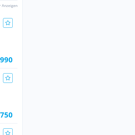
er Anzeigen
.990
.750