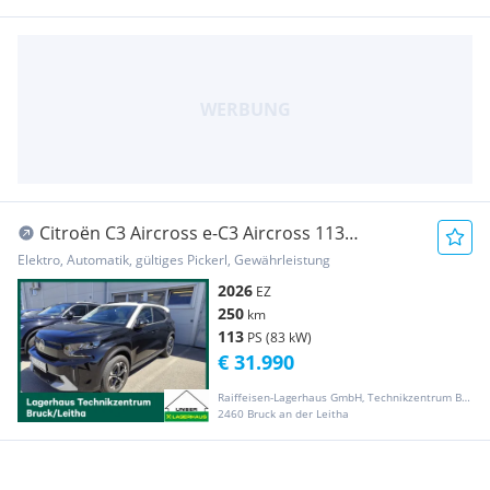
Citroën C3 Aircross e-C3 Aircross 113
Extended Range 53kWh Max
Elektro, Automatik, gültiges Pickerl, Gewährleistung
2026
EZ
250
km
113
PS (83 kW)
€ 31.990
Raiffeisen-Lagerhaus GmbH, Technikzentrum Bruck/Leitha
2460 Bruck an der Leitha