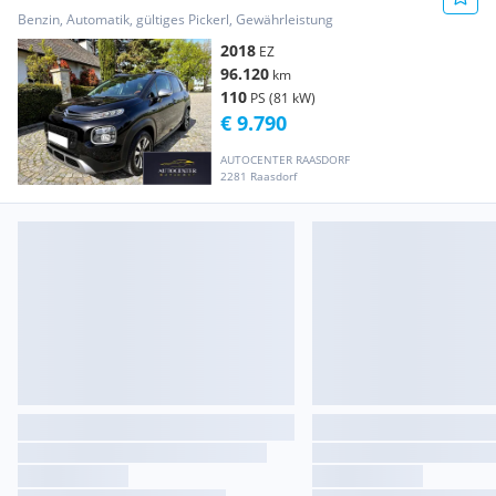
94.Tkm "12...
Benzin, Automatik, gültiges Pickerl, Gewährleistung
2018
EZ
96.120
km
110
PS (81 kW)
€ 9.790
AUTOCENTER RAASDORF
2281 Raasdorf