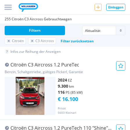
Einloggen
255 Citroën C3 Aircross Gebrauchtwagen
Filtern
Citroën
C3 Aircross
Filter zurücksetzen
Infos zur Reihung der Anzeigen
Citroën C3 Aircross 1.2 PureTec
Benzin, Schaltgetriebe, gültiges Pickerl, Garantie
2024
EZ
9.300
km
116
PS (85 kW)
€ 16.100
Privat
5603 Kleinarl
Citroën C3 Aircross 1.2 PureTech 110 "Shine"