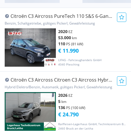
Citroën C3 Aircross PureTech 110 S&S 6-Gang-
Manuell Shine
Benzin, Schaltgetriebe, gültiges Pickerl, Gewährleistung
2020
EZ
53.000
km
110
PS (81 kW)
€ 11.990
LIFAG - Fahrzeughandels GmbH
4040 Plesching
Citroën C3 Aircross Citroen C3 Aircross Hybrid
145 PS Automatik Plus
Hybrid Elektro/Benzin, Automatik, gültiges Pickerl, Gewährleistung
2026
EZ
5
km
136
PS (100 kW)
€ 24.790
Raiffeisen-Lagerhaus GmbH, Technikzentrum Bruck/Leitha
2460 Bruck an der Leitha