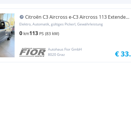
Citroën C3 Aircross e-C3 Aircross 113 Extended
Range 53kWh Max (C48...
Elektro, Automatik, gültiges Pickerl, Gewährleistung
0
113
km
PS (83 kW)
Autohaus Fior GmbH
€ 33
8020 Graz