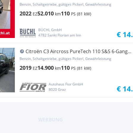
Manuell C-Se...
Benzin, Schaltgetriebe, gültiges Pickerl, Gewährleistung
2022
52.010
110
EZ
km
PS (81 kW)
BÜCHL GmbH
€ 14
4782 Sankt Florian am Inn
Citroën C3 Aircross PureTech 110 S&S 6-Gang-
Manuell Fee...
Benzin, Schaltgetriebe, gültiges Pickerl, Gewährleistung
2019
14.900
110
EZ
km
PS (81 kW)
Autohaus Fior GmbH
€ 14
8020 Graz