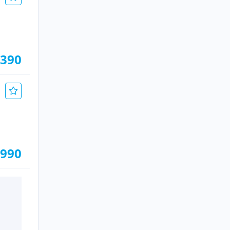
.390
.990