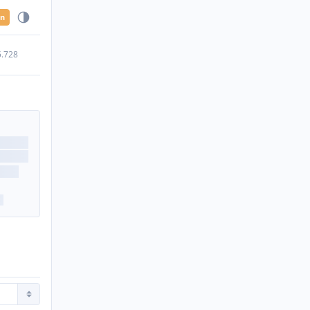
en
5.728