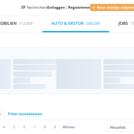
Nachrichten
Einloggen
|
Registrieren
Neue Anzeige aufgeb
OBILIEN
AUTO & MOTOR
JOBS
112.609
206.039
1
s
Filter zurücksetzen
4
5
6
7
8
9
Weiter