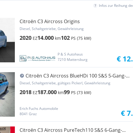
Infos zur Reihung d
Citroën C3 Aircross Origins
Diesel, Schaltgetriebe, Gewährleistung
2020
14.000
102
EZ
km
PS (75 kW)
P & S Autohaus
€ 12
7210 Mattersburg
Citroën C3 Aircross BlueHDi 100 S&S 5-Gang-
Manuell Shine
Diesel, Schaltgetriebe, gültiges Pickerl, Gewährleistung
2018
187.000
99
EZ
km
PS (73 kW)
Erich Fuchs Automobile
€ 7
8041 Graz
Citroën C3 Aircross PureTech110 S&S 6-Gang-