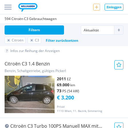
Einloggen
594 Citroën C3 Gebrauchtwagen
Filtern
Citroën
C3
Filter zurücksetzen
Infos zur Reihung der Anzeigen
Citroën C3 1.4 Benzin
Benzin, Schaltgetriebe, gültiges Pickerl
2011
EZ
69.000
km
73
PS (54 kW)
€ 3.200
Privat
1110 Wien, 11. Bezirk, Simmering
Citroën C3 Turbo 100PS Manuell MAX mit