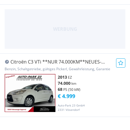
Citroën C3 VTi **NUR 74.000KM**NEUES-
PICKERL8/2027*MOD2014
Benzin, Schaltgetriebe, gültiges Pickerl, Gewährleistung, Garantie
2013
EZ
74.000
km
68
PS (50 kW)
€ 4.999
Auto-Park 23 GmbH
2331 Vösendorf