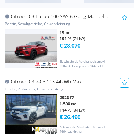
Citroën C3 Turbo 100 S&S 6-Gang-Manuell
Collection
Benzin, Schaltgetriebe, Gewährleistung
10
km
101
PS (74 kW)
€ 28.070
Slawitscheck AutohandelsgmbH
3304 St. Georgen am Ybbsfelde
Citroën C3 e-C3 113 44kWh Max
Elektro, Automatik, Gewährleistung
2026
EZ
1.500
km
114
PS (84 kW)
€ 26.490
Automobile Mairhuber GesmbH
4664 Laakirchen