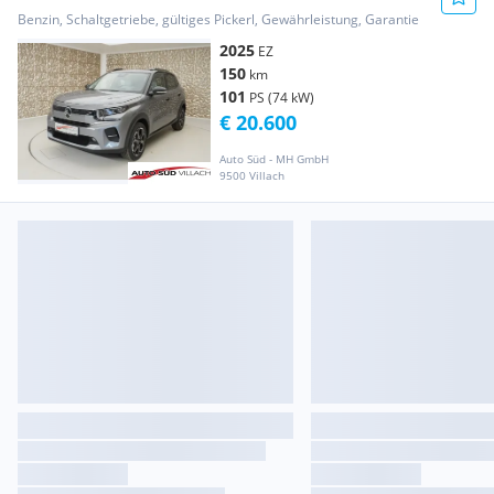
Winterpaket
Benzin, Schaltgetriebe, gültiges Pickerl, Gewährleistung, Garantie
2025
EZ
150
km
101
PS (74 kW)
€ 20.600
Auto Süd - MH GmbH
9500 Villach