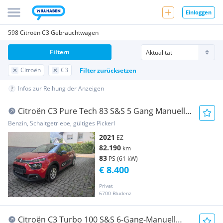
Einloggen
598 Citroën C3 Gebrauchtwagen
Filtern
Citroën
C3
Filter zurücksetzen
Infos zur Reihung der Anzeigen
Citroën C3 Pure Tech 83 S&S 5 Gang Manuell
Feel
Benzin, Schaltgetriebe, gültiges Pickerl
2021
EZ
82.190
km
83
PS (61 kW)
€ 8.400
Privat
6700 Bludenz
Citroën C3 Turbo 100 S&S 6-Gang-Manuell