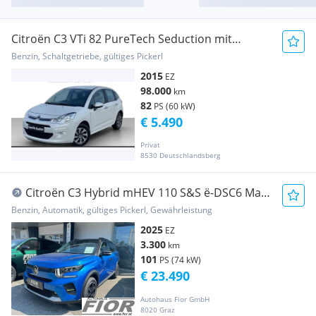
Citroën C3 VTi 82 PureTech Seduction mit
Fulldrive
Benzin, Schaltgetriebe, gültiges Pickerl
2015
EZ
98.000
km
82
PS (60 kW)
€ 5.490
Privat
8530 Deutschlandsberg
Citroën C3 Hybrid mHEV 110 S&S ë-DSC6 Max
(C4710)
Benzin, Automatik, gültiges Pickerl, Gewährleistung
2025
EZ
3.300
km
101
PS (74 kW)
€ 23.490
Autohaus Fior GmbH
8020 Graz