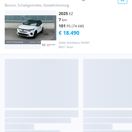
Max
Benzin, Schaltgetriebe, Gewährleistung
2025
EZ
7
km
101
PS (74 kW)
€ 18.490
Gady Autohaus GmbH
8051 Graz