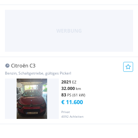
Citroën C3
Benzin, Schaltgetriebe, gültiges Pickerl
2021
EZ
32.000
km
83
PS (61 kW)
€ 11.600
Privat
4092 Achleiten