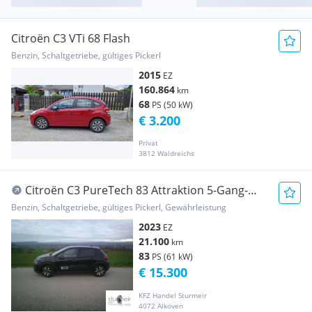
Citroën C3 VTi 68 Flash
Benzin, Schaltgetriebe, gültiges Pickerl
2015
EZ
160.864
km
68
PS (50 kW)
€ 3.200
Privat
3812 Waldreichs
Citroën C3 PureTech 83 Attraktion 5-Gang-
Manuell viele ...
Benzin, Schaltgetriebe, gültiges Pickerl, Gewährleistung
2023
EZ
21.100
km
83
PS (61 kW)
€ 15.300
KFZ Handel Sturmeir
4072 Alkoven