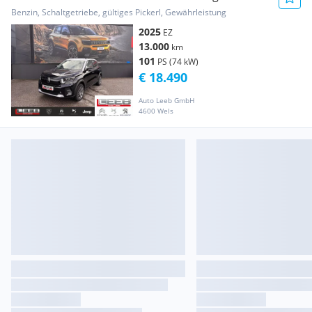
Max inkl. Wi...
Benzin, Schaltgetriebe, gültiges Pickerl, Gewährleistung
2025
EZ
13.000
km
101
PS (74 kW)
€ 18.490
Auto Leeb GmbH
4600 Wels