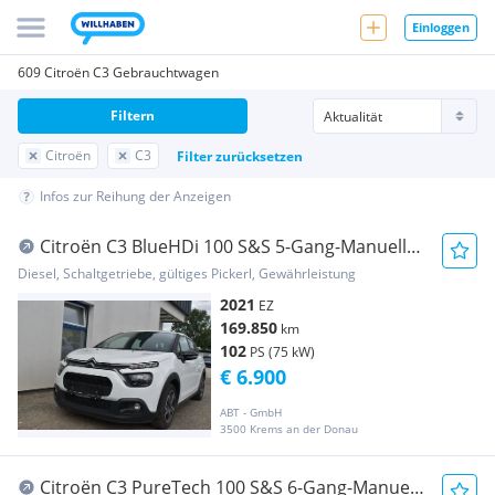
Einloggen
609 Citroën C3 Gebrauchtwagen
Filtern
Citroën
C3
Filter zurücksetzen
Infos zur Reihung der Anzeigen
Citroën C3 BlueHDi 100 S&S 5-Gang-Manuell
Feel
Diesel, Schaltgetriebe, gültiges Pickerl, Gewährleistung
2021
EZ
169.850
km
102
PS (75 kW)
€ 6.900
ABT - GmbH
3500 Krems an der Donau
Citroën C3 PureTech 100 S&S 6-Gang-Manuell