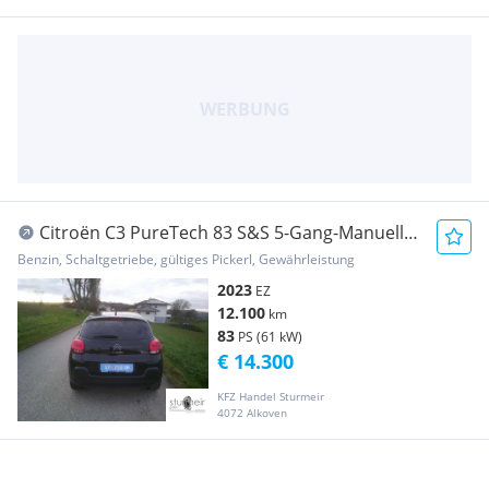
Citroën C3 PureTech 83 S&S 5-Gang-Manuell
You ab 100.- ...
Benzin, Schaltgetriebe, gültiges Pickerl, Gewährleistung
2023
EZ
12.100
km
83
PS (61 kW)
€ 14.300
KFZ Handel Sturmeir
4072 Alkoven