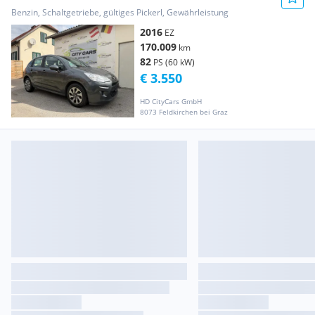
Fulldrive
Benzin, Schaltgetriebe, gültiges Pickerl, Gewährleistung
2016
EZ
170.009
km
82
PS (60 kW)
€ 3.550
HD CityCars GmbH
8073 Feldkirchen bei Graz