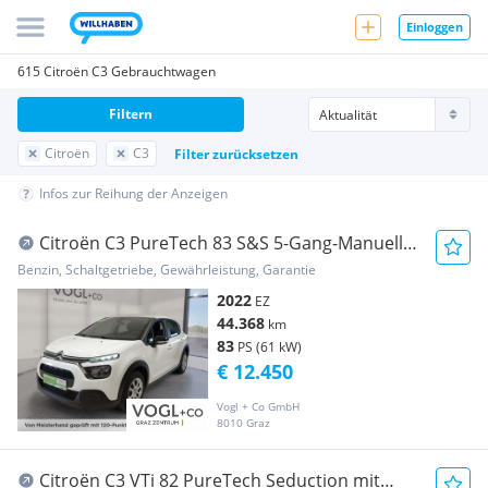
Einloggen
615 Citroën C3 Gebrauchtwagen
Filtern
Citroën
C3
Filter zurücksetzen
Infos zur Reihung der Anzeigen
Citroën C3 PureTech 83 S&S 5-Gang-Manuell
Live
Benzin, Schaltgetriebe, Gewährleistung, Garantie
2022
EZ
44.368
km
83
PS (61 kW)
€ 12.450
Vogl + Co GmbH
8010 Graz
Citroën C3 VTi 82 PureTech Seduction mit