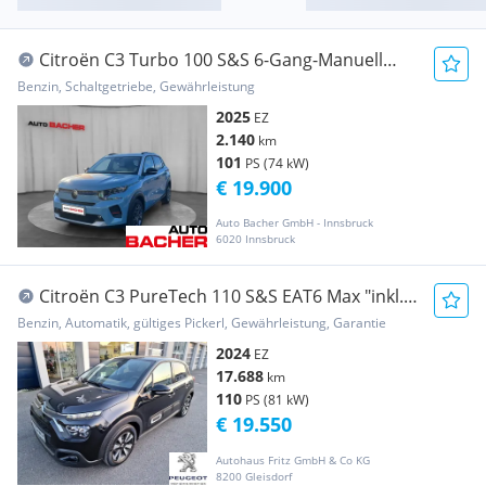
Citroën C3 Turbo 100 S&S 6-Gang-Manuell
Max
Benzin, Schaltgetriebe, Gewährleistung
2025
EZ
2.140
km
101
PS (74 kW)
€ 19.900
Auto Bacher GmbH - Innsbruck
6020 Innsbruck
Citroën C3 PureTech 110 S&S EAT6 Max "inkl.
Winterräder"
Benzin, Automatik, gültiges Pickerl, Gewährleistung, Garantie
2024
EZ
17.688
km
110
PS (81 kW)
€ 19.550
Autohaus Fritz GmbH & Co KG
8200 Gleisdorf