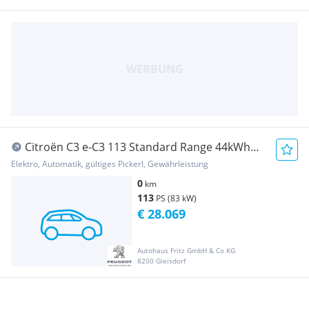
Citroën C3 e-C3 113 Standard Range 44kWh
Collection
Elektro, Automatik, gültiges Pickerl, Gewährleistung
0
km
113
PS (83 kW)
€ 28.069
Autohaus Fritz GmbH & Co KG
8200 Gleisdorf