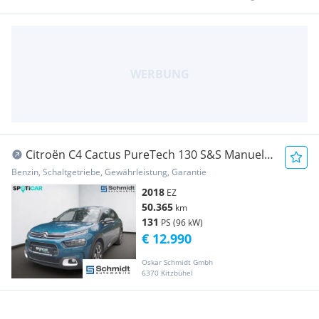
Citroën C4 Cactus PureTech 130 S&S Manuell
Shine
Benzin, Schaltgetriebe, Gewährleistung, Garantie
2018
EZ
50.365
km
131
PS (96 kW)
€ 12.990
Oskar Schmidt Gmbh
6370 Kitzbühel