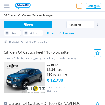
Einloggen
64 Citroën C4 Cactus Gebrauchtwagen
Filtern
Citroën
C4 Cactus
Filter zurücksetzen
Infos zur Reihung der Anzeigen
Citroën C4 Cactus Feel 110PS Schalter
Benzin, Schaltgetriebe, gültiges Pickerl, Gewährleistung
2019
EZ
64.341
km
110
PS (81 kW)
€ 12.790
Lietz Linz-Urfahr
4040 Linz
Citroën C4 Cactus HDi 100 S&S NAVI PDC