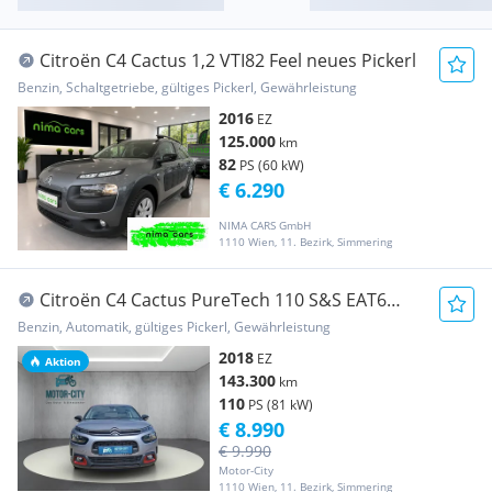
Citroën C4 Cactus 1,2 VTI82 Feel neues Pickerl
Benzin, Schaltgetriebe, gültiges Pickerl, Gewährleistung
2016
EZ
125.000
km
82
PS (60 kW)
€ 6.290
NIMA CARS GmbH
1110 Wien, 11. Bezirk, Simmering
Citroën C4 Cactus PureTech 110 S&S EAT6
Shine
Benzin, Automatik, gültiges Pickerl, Gewährleistung
2018
EZ
Aktion
143.300
km
110
PS (81 kW)
€ 8.990
€ 9.990
Motor-City
1110 Wien, 11. Bezirk, Simmering