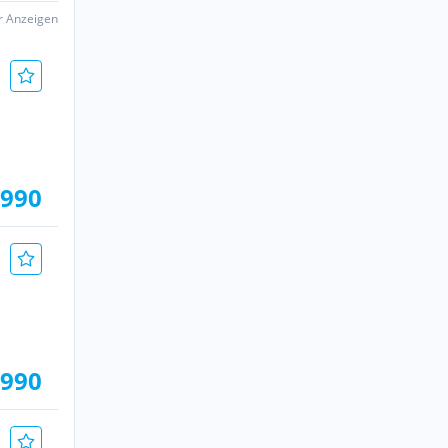
er Anzeigen
.990
.990