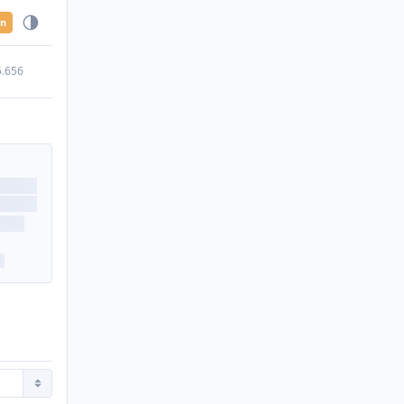
en
5.656