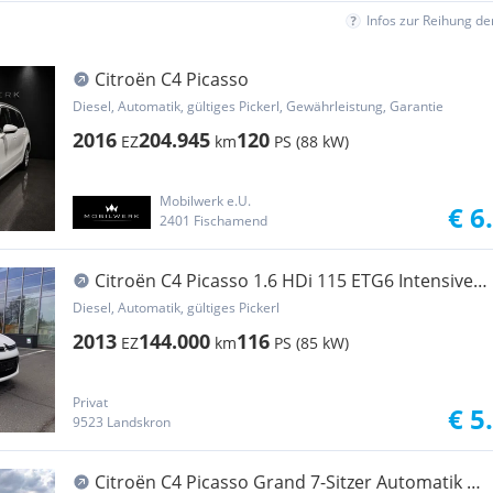
Infos zur Reihung d
Citroën C4 Picasso
Diesel, Automatik, gültiges Pickerl, Gewährleistung, Garantie
2016
204.945
120
EZ
km
PS (88 kW)
Mobilwerk e.U.
€ 6
2401 Fischamend
Citroën C4 Picasso 1.6 HDi 115 ETG6 Intensive
Edition
Diesel, Automatik, gültiges Pickerl
2013
144.000
116
EZ
km
PS (85 kW)
Privat
€ 5
9523 Landskron
Citroën C4 Picasso Grand 7-Sitzer Automatik |