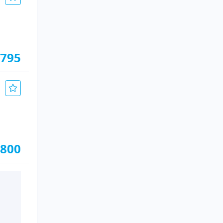
.795
.800