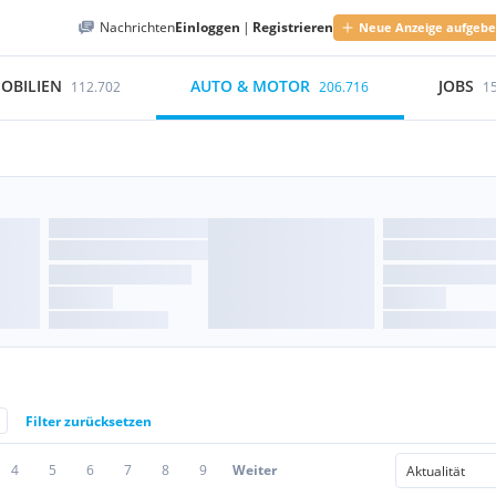
Nachrichten
Einloggen
|
Registrieren
Neue Anzeige aufgeb
OBILIEN
AUTO & MOTOR
JOBS
112.702
206.716
1
Filter zurücksetzen
4
5
6
7
8
9
Weiter