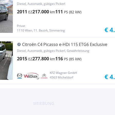
Pickerl NEU | Facelift
Diesel, Automatik, gültiges Pickerl
2011
217.000
111
EZ
km
PS (82 kW)
Privat
€ 4
1110 Wien, 11. Bezirk, Simmering
Citroën C4 Picasso e-HDi 115 ETG6 Exclusive
Diesel, Automatik, gültiges Pickerl, Gewährleistung
2015
277.800
116
EZ
km
PS (85 kW)
KFZ Wagner GmbH
€ 4
4563 Micheldorf