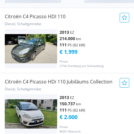
Citroën C4 Picasso HDI 110
Diesel, Schaltgetriebe
2013
EZ
214.000
km
111
PS (82 kW)
€ 1.999
Privat
2734 Puchberg am Schneeberg
Citroën C4 Picasso HDi 110 Jubiläums Collection
Diesel, Schaltgetriebe
2013
EZ
150.737
km
111
PS (82 kW)
€ 2.000
Privat
8600 Oberaich