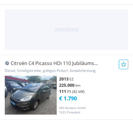
Citroën C4 Picasso HDi 110 Jubiläums
Collection
Diesel, Schaltgetriebe, gültiges Pickerl, Gewährleistung
2013
EZ
225.000
km
111
PS (82 kW)
€ 1.790
DM Handels GmbH
7423 Pinkafeld