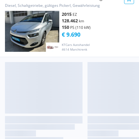
Exclusive
Diesel, Schaltgetriebe, gültiges Pickerl, Gewährleistung
2015
EZ
128.462
km
150
PS (110 kW)
€ 9.690
KTCars Autohandel
4614 Marchtrenk