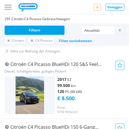
Einloggen
291 Citroën C4 Picasso Gebrauchtwagen
Filtern
Citroën
C4 Picasso
Filter zurücksetzen
Infos zur Reihung der Anzeigen
Citroën C4 Picasso BlueHDi 120 S&S Feel
Edition
Diesel, Schaltgetriebe, gültiges Pickerl
2017
EZ
99.500
km
120
PS (88 kW)
€ 8.500
Privat
5730 Mittersill
Citroën C4 Picasso BlueHDi 150 6-Gang