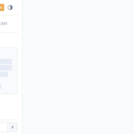
en
5.541