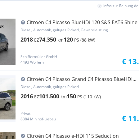
Infos zur Reihung d
Citroën C4 Picasso BlueHDi 120 S&S EAT6 Shine
Diesel, Automatik, gültiges Pickerl, Gewährleistung
2018
74.350
120
EZ
km
PS (88 kW)
Schiffermüller GmbH
€ 13
4493 Wolfern
Citroën C4 Picasso Grand C4 Picasso BlueHDI
150 S&S EAT6 Shine
Diesel, Automatik, gültiges Pickerl
2016
101.500
150
EZ
km
PS (110 kW)
Privat
€ 11
8384 Minihof-Liebau
Citroën C4 Picasso e-HDi 115 Seduction