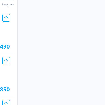
er Anzeigen
.490
.850