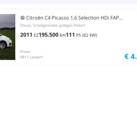
Citroën C4 Picasso 1,6 Selection HDi FAP
Selection §57a neu!! (bis18.08.2026 zu haben für €
Diesel, Schaltgetriebe, gültiges Pickerl
4100.-
2011
195.500
111
EZ
km
PS (82 kW)
Privat
€ 4
9811 Lendorf