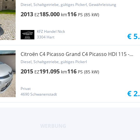
Diesel, Schaltgetriebe, gültiges Pickerl, Gewährleistung
2013
185.000
116
EZ
km
PS (85 kW)
KFZ Handel Nick
€ 5
3304 Hart
Citroën C4 Picasso Grand C4 Picasso HDI 115 -
Motorschaden
Diesel, Schaltgetriebe, gültiges Pickerl
2015
191.095
116
EZ
km
PS (85 kW)
Privat
€ 2
4690 Schwanenstadt