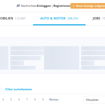
Nachrichten
Einloggen
|
Registrieren
Neue Anzeige aufgeb
OBILIEN
AUTO & MOTOR
JOBS
112.567
206.370
1
Filter zurücksetzen
4
5
6
7
8
9
Weiter