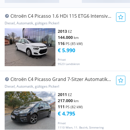
Citroën C4 Picasso 1.6 HDi 115 ETG6 Intensive
Edition
Diesel, Automatik, gültiges Pickerl
2013
EZ
144.000
km
116
PS (85 kW)
€ 5.990
Privat
9523 Landskron
Citroën C4 Picasso Grand 7-Sitzer Automatik |
Pickerl NEU | Facelift
Diesel, Automatik, gültiges Pickerl
2011
EZ
217.000
km
111
PS (82 kW)
€ 4.795
Privat
1110 Wien, 11. Bezirk, Simmering