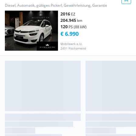
Diesel, Automatik, gültiges Pickerl, Gewährleistung, Garantie
2016
EZ
204.945
km
120
PS (88 kW)
€ 6.990
Mobilwerk e.U.
2401 Fischamend