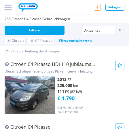
Einloggen
288 Citroën C4 Picasso Gebrauchtwagen
Filtern
Citroën
C4 Picasso
Filter zurücksetzen
Infos zur Reihung der Anzeigen
Citroën C4 Picasso HDi 110 Jubiläums
Collection
Diesel, Schaltgetriebe, gültiges Pickerl, Gewährleistung
2013
EZ
225.000
km
111
PS (82 kW)
€ 1.790
DM Handels GmbH
7423 Pinkafeld
Citroën C4 Picasso