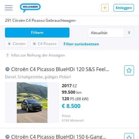
Einloggen
291 Citroën C4 Picasso Gebrauchtwagen
Filtern
Citroën
C4 Picasso
Filter zurücksetzen
Infos zur Reihung der Anzeigen
Citroën C4 Picasso BlueHDi 120 S&S Feel
Edition
Diesel, Schaltgetriebe, gültiges Pickerl
2017
EZ
99.500
km
120
PS (88 kW)
€ 8.500
Privat
5730 Mittersill
Citroën C4 Picasso BlueHDi 150 6-Gang