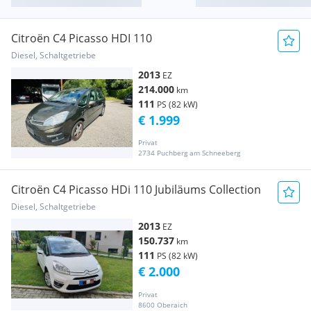
Citroën C4 Picasso HDI 110
Diesel, Schaltgetriebe
2013
EZ
214.000
km
111
PS (82 kW)
€ 1.999
Privat
2734 Puchberg am Schneeberg
Citroën C4 Picasso HDi 110 Jubiläums Collection
Diesel, Schaltgetriebe
2013
EZ
150.737
km
111
PS (82 kW)
€ 2.000
Privat
8600 Oberaich