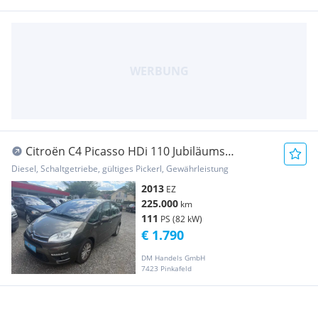
Citroën C4 Picasso HDi 110 Jubiläums
Collection
Diesel, Schaltgetriebe, gültiges Pickerl, Gewährleistung
2013
EZ
225.000
km
111
PS (82 kW)
€ 1.790
DM Handels GmbH
7423 Pinkafeld