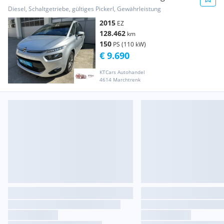
Exclusive
Diesel, Schaltgetriebe, gültiges Pickerl, Gewährleistung
2015
EZ
128.462
km
150
PS (110 kW)
€ 9.690
KTCars Autohandel
4614 Marchtrenk