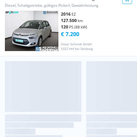
Seduction
Diesel, Schaltgetriebe, gültiges Pickerl, Gewährleistung
2016
EZ
127.500
km
120
PS (88 kW)
€ 7.200
Oskar Schmidt GmbH
5322 Hof bei Salzburg