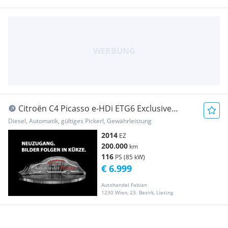
Citroën C4 Picasso e-HDi ETG6 Exclusive
Autom. 116PS 7-...
Diesel, Automatik, gültiges Pickerl, Gewährleistung
2014
EZ
200.000
km
116
PS (85 kW)
€ 6.999
Autohandel Fabian
1230 Wien, 23. Bezirk, Liesing