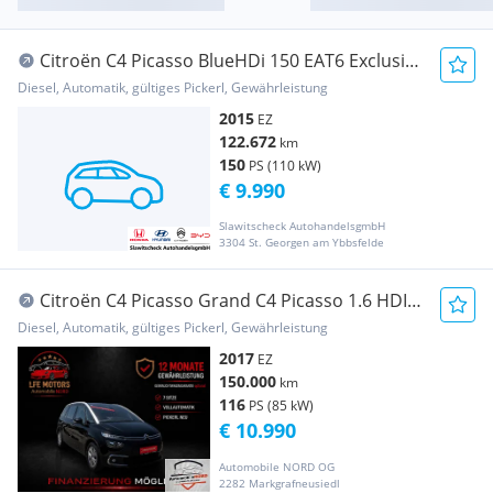
Citroën C4 Picasso BlueHDi 150 EAT6 Exclusive
Aut.
Diesel, Automatik, gültiges Pickerl, Gewährleistung
2015
EZ
122.672
km
150
PS (110 kW)
€ 9.990
Slawitscheck AutohandelsgmbH
3304 St. Georgen am Ybbsfelde
Citroën C4 Picasso Grand C4 Picasso 1.6 HDI
Aut. - 7 SITZE - VOLLA...
Diesel, Automatik, gültiges Pickerl, Gewährleistung
2017
EZ
150.000
km
116
PS (85 kW)
€ 10.990
Automobile NORD OG
2282 Markgrafneusiedl