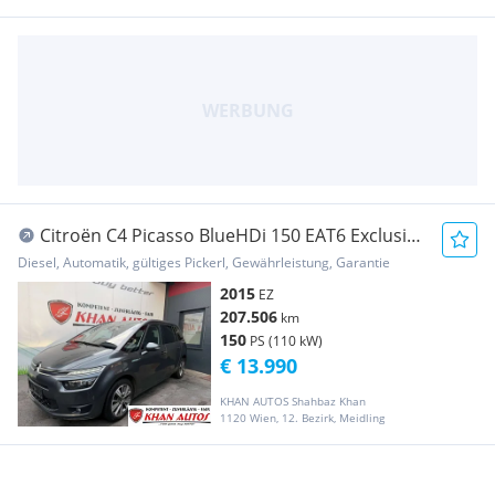
Citroën C4 Picasso BlueHDi 150 EAT6 Exclusive
Aut.
Diesel, Automatik, gültiges Pickerl, Gewährleistung, Garantie
2015
EZ
207.506
km
150
PS (110 kW)
€ 13.990
KHAN AUTOS Shahbaz Khan
1120 Wien, 12. Bezirk, Meidling