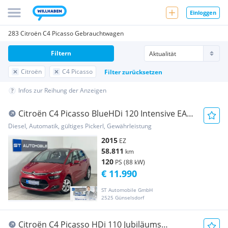
Einloggen
283 Citroën C4 Picasso Gebrauchtwagen
Filtern
Citroën
C4 Picasso
Filter zurücksetzen
Infos zur Reihung der Anzeigen
Citroën C4 Picasso BlueHDi 120 Intensive EAT6
Aut. // 1...
Diesel, Automatik, gültiges Pickerl, Gewährleistung
2015
EZ
58.811
km
120
PS (88 kW)
€ 11.990
ST Automobile GmbH
2525 Günselsdorf
Citroën C4 Picasso HDi 110 Jubiläums