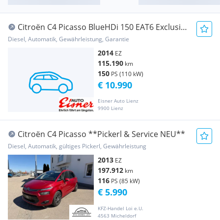
Citroën C4 Picasso BlueHDi 150 EAT6 Exclusive
Aut.
Diesel, Automatik, Gewährleistung, Garantie
2014
EZ
115.190
km
150
PS (110 kW)
€ 10.990
Eisner Auto Lienz
9900 Lienz
Citroën C4 Picasso **Pickerl & Service NEU**
Diesel, Automatik, gültiges Pickerl, Gewährleistung
2013
EZ
197.912
km
116
PS (85 kW)
€ 5.990
KFZ-Handel Loi e.U.
4563 Micheldorf