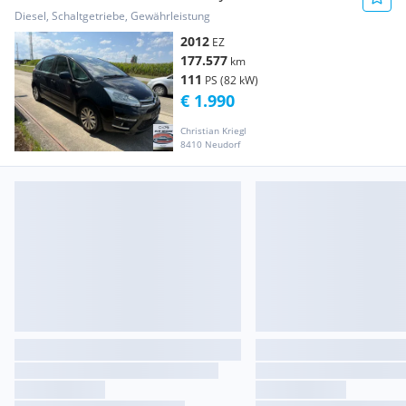
Collection
Diesel, Schaltgetriebe, Gewährleistung
2012
EZ
177.577
km
111
PS (82 kW)
€ 1.990
Christian Kriegl
8410 Neudorf