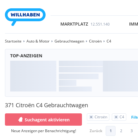
MARKTPLATZ
IMM
12.551.140
Startseite
Auto & Motor
Gebrauchtwagen
Citroën
C4
TOP-ANZEIGEN
371 Citroën C4 Gebrauchtwagen
Citroën
C4
Fil
Suchagent aktivieren
Neue Anzeigen per Benachrichtigung!
Zurück
1
2
3