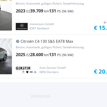
NEU
Benzin, Automatik, gültiges Pickerl, Gewährleistung
2023
39.709
131
EZ
km
PS (96 kW)
€ 
motioncars GmbH
€ 15
8301 Kainbach
Citroën C4 130 S&S EAT8 Max
Benzin, Automatik, gültiges Pickerl, Gewährleistung
2025
28.600
131
EZ
km
PS (96 kW)
Auto Gerster GmbH
€ 20
6850 Dornbirn