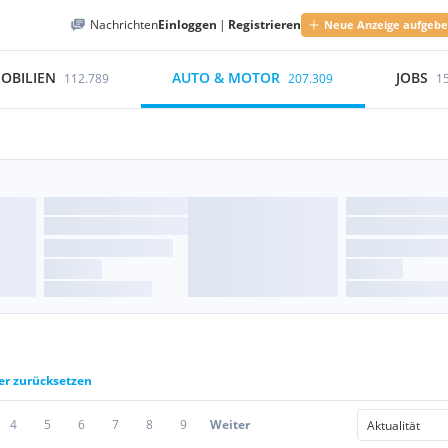
Nachrichten
Einloggen
|
Registrieren
Neue Anzeige aufgeb
OBILIEN
AUTO & MOTOR
JOBS
112.789
207.309
1
ter zurücksetzen
4
5
6
7
8
9
Weiter