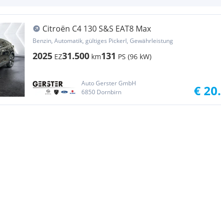
Citroën C4 130 S&S EAT8 Max
Benzin, Automatik, gültiges Pickerl, Gewährleistung
2025
31.500
131
EZ
km
PS (96 kW)
Auto Gerster GmbH
€ 20
6850 Dornbirn