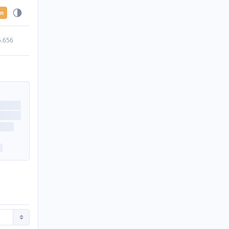
en
5.656