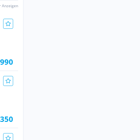
er Anzeigen
.990
.350