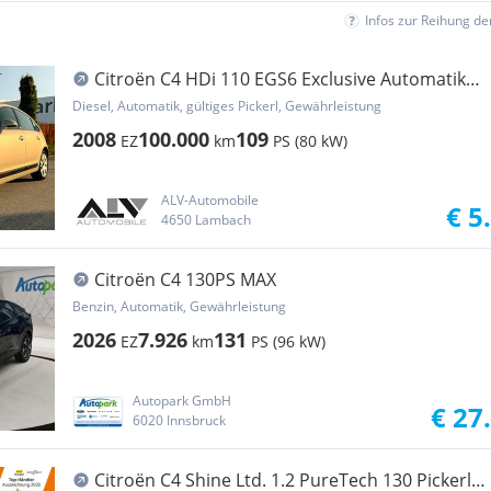
Infos zur Reihung d
Citroën C4 HDi 110 EGS6 Exclusive Automatik
1.Besitz
Diesel, Automatik, gültiges Pickerl, Gewährleistung
2008
100.000
109
EZ
km
PS (80 kW)
ALV-Automobile
€ 5
4650 Lambach
Citroën C4 130PS MAX
Benzin, Automatik, Gewährleistung
2026
7.926
131
EZ
km
PS (96 kW)
Autopark GmbH
€ 27
6020 Innsbruck
Citroën C4 Shine Ltd. 1.2 PureTech 130 Pickerl