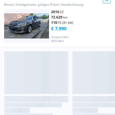
Benzin, Schaltgetriebe, gültiges Pickerl, Gewährleistung
2016
EZ
72.629
km
110
PS (81 kW)
€ 7.990
Autopark Wels
4600 Wels