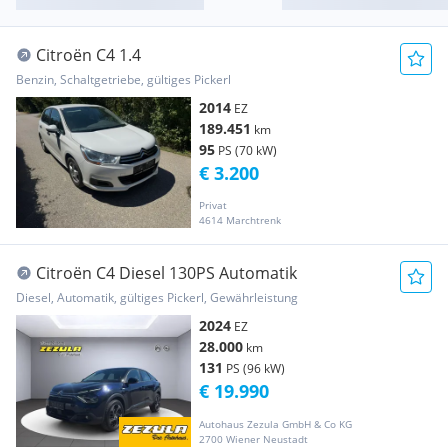
Citroën C4 1.4
Benzin, Schaltgetriebe, gültiges Pickerl
2014
EZ
189.451
km
95
PS (70 kW)
€ 3.200
Privat
4614 Marchtrenk
Citroën C4 Diesel 130PS Automatik
Diesel, Automatik, gültiges Pickerl, Gewährleistung
2024
EZ
28.000
km
131
PS (96 kW)
€ 19.990
Autohaus Zezula GmbH & Co KG
2700 Wiener Neustadt