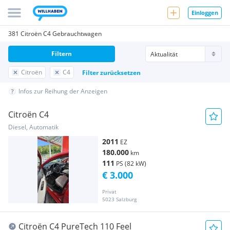
Einloggen
381 Citroën C4 Gebrauchtwagen
Filtern
Citroën
C4
Filter zurücksetzen
Infos zur Reihung der Anzeigen
Citroën C4
Diesel, Automatik
2011
EZ
180.000
km
111
PS (82 kW)
€ 3.000
Privat
5023 Salzburg
Citroën C4 PureTech 110 Feel