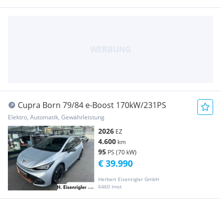
Cupra Born 79/84 e-Boost 170kW/231PS
Elektro, Automatik, Gewährleistung
2026
EZ
4.600
km
95
PS (70 kW)
€ 39.990
Herbert Eisenrigler GmbH
6460 Imst