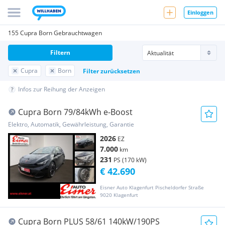
Einloggen
155 Cupra Born Gebrauchtwagen
Filtern
Cupra
Born
Filter zurücksetzen
Infos zur Reihung der Anzeigen
Cupra Born 79/84kWh e-Boost
Elektro, Automatik, Gewährleistung, Garantie
2026
EZ
7.000
km
231
PS (170 kW)
€ 42.690
Eisner Auto Klagenfurt Pischeldorfer Straße
9020 Klagenfurt
Cupra Born PLUS 58/61 140kW/190PS