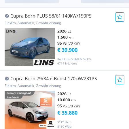
Cupra Born PLUS 58/61 140kW/190PS
Elektro, Automatik, Gewährleistung
2026
EZ
1.500
km
95
PS (70 kW)
€ 39.900
Rudi Lins GmbH & Co KG
6714 Nüziders
Cupra Born 79/84 e-Boost 170kW/231PS
Elektro, Automatik, Gewährleistung
2026
EZ
10.000
km
95
PS (70 kW)
€ 35.880
SEAT Harb
8160 Weiz