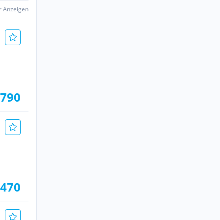
er Anzeigen
.790
.470