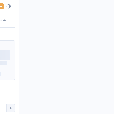
en
5.642