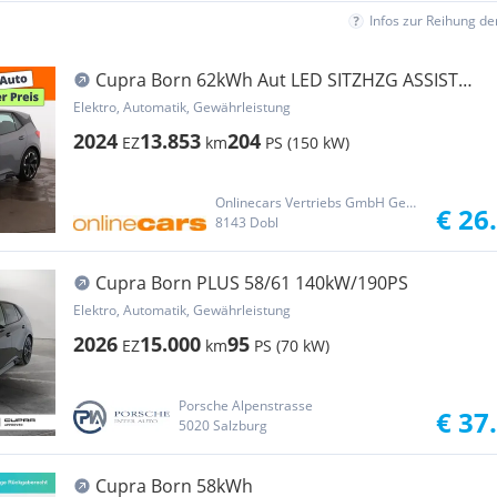
Infos zur Reihung d
Cupra Born 62kWh Aut LED SITZHZG ASSIST
PARKHILFE
Elektro, Automatik, Gewährleistung
2024
13.853
204
EZ
km
PS (150 kW)
Onlinecars Vertriebs GmbH Gebrauchtwagen-Outlet  Werkstätte  Spenglerei  Lackiererei
€ 26
8143 Dobl
Cupra Born PLUS 58/61 140kW/190PS
Elektro, Automatik, Gewährleistung
2026
15.000
95
EZ
km
PS (70 kW)
Porsche Alpenstrasse
€ 37
5020 Salzburg
Cupra Born 58kWh