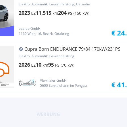
Elektro, Automatik, Gewährleistung, Garantie
2023
11.515
204
EZ
km
PS (150 kW)
ecarso GmbH
€ 24
1160 Wien, 16. Bezirk, Ottakring
Cupra Born ENDURANCE 79/84 170kW/231PS
Elektro, Automatik, Gewährleistung
2026
10
95
EZ
km
PS (70 kW)
Vierthaler GmbH
€ 41
5600 Sankt Johann im Pongau