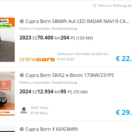
Infos zur Reihung d
Cupra Born 58kWh Aut LED RADAR NAVI R-CAM
ASSIST PDC
Elektro, Automatik, Gewährleistung
2023
70.400
204
EZ
km
PS (150 kW)
Onlinecars Vertriebs GmbH Gebrauchtwagen-Outlet  Werkstätte  Spenglerei  Lackiererei
€ 22
8143 Dobl
Cupra Born 58/62 e-Boost 170kW/231PS
Elektro, Automatik, Gewährleistung
2024
12.934
95
EZ
km
PS (70 kW)
SEAT Harb
€ 29
8160 Weiz
Cupra Born X 60/63kWh