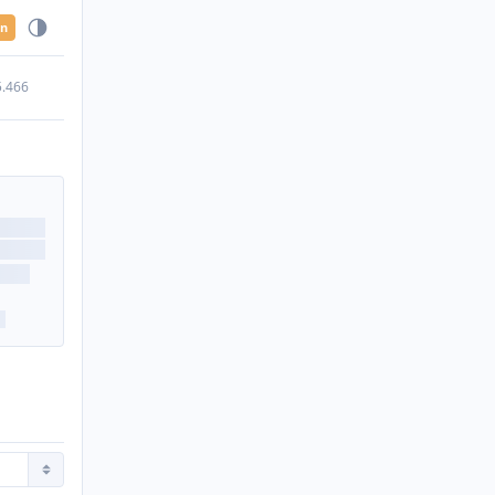
en
5.466