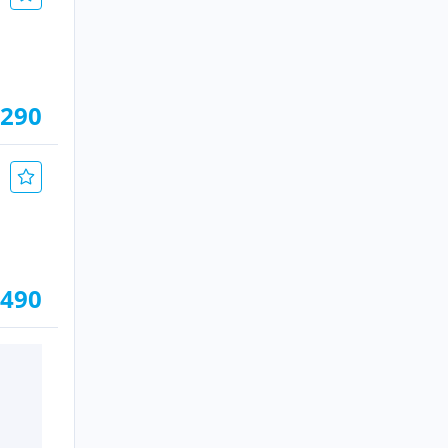
.290
.490