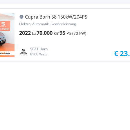
Cupra Born 58 150kW/204PS
Elektro, Automatik, Gewährleistung
2022
70.000
95
EZ
km
PS (70 kW)
SEAT Harb
€ 23
8160 Weiz