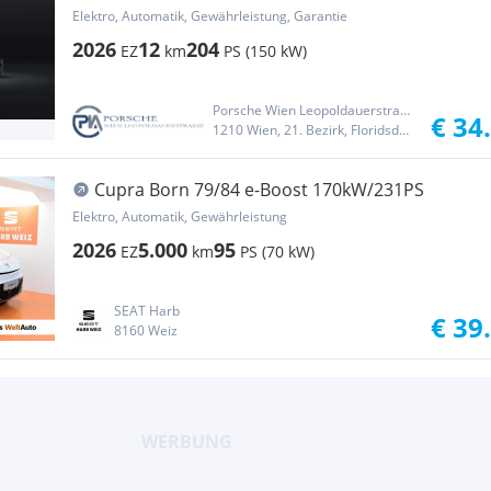
Elektro, Automatik, Gewährleistung, Garantie
2026
12
204
EZ
km
PS (150 kW)
Porsche Wien Leopoldauerstraße
€ 34
1210 Wien, 21. Bezirk, Floridsdorf
Cupra Born 79/84 e-Boost 170kW/231PS
Elektro, Automatik, Gewährleistung
2026
5.000
95
EZ
km
PS (70 kW)
SEAT Harb
€ 39
8160 Weiz