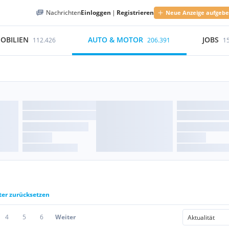
Nachrichten
Einloggen
|
Registrieren
Neue Anzeige aufgeb
OBILIEN
AUTO & MOTOR
JOBS
112.426
206.391
1
lter zurücksetzen
4
5
6
Weiter