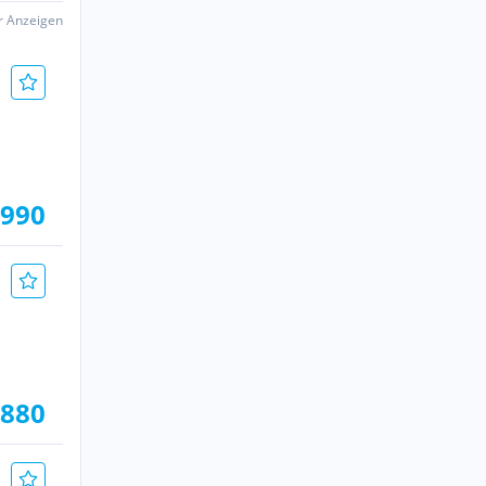
er Anzeigen
.990
.880