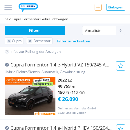
Einloggen
512 Cupra Formentor Gebrauchtwagen
Filtern
Cupra
Formentor
Filter zurücksetzen
Infos zur Reihung der Anzeigen
Cupra Formentor 1.4 e-Hybrid VZ 150/245 Aut
LED 360-CA
Hybrid Elektro/Benzin, Automatik, Gewährleistung
2022
EZ
40.759
km
150
PS (110 kW)
€ 26.090
Onlinecars Vertriebs GmbH
9220 Lind ob Velden
Cupra Formentor 1.4 e-Hybrid PHEV 150/204