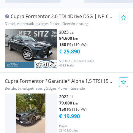
Cupra Formentor 2,0 TDI 4Drive DSG | NP €
48.000
Diesel, Automatik, gültiges Pickerl, Gewährleistung
2023
EZ
84.600
km
150
PS (110 kW)
€ 25.890
Sitz KFZ - Handels GmbH
4053 Haid
Cupra Formentor *Garantie* Alpha 1,5 TFSI 150
PS
Benzin, Schaltgetriebe, gültiges Pickerl, Garantie
2022
EZ
79.000
km
150
PS (110 kW)
€ 19.990
Privat
2340 Mödling