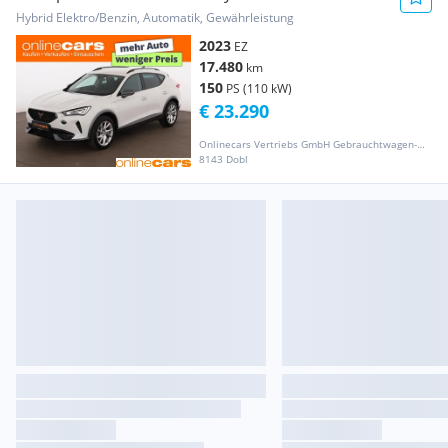
Aut LED RADA
Hybrid Elektro/Benzin, Automatik, Gewährleistung
2023
EZ
17.480
km
150
PS (110 kW)
€ 23.290
Onlinecars Vertriebs GmbH Gebrauchtwagen-Outlet  Werkstätte  Spenglerei  Lackiererei
8143 Dobl