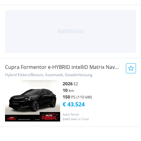
Cupra Formentor e-HYBRID intelliD Matrix Nav
Dinamica
Hybrid Elektro/Benzin, Automatik, Gewährleistung
2026
EZ
10
km
150
PS (110 kW)
€ 43.524
Auto Ferstl
6060 Hall in Tirol