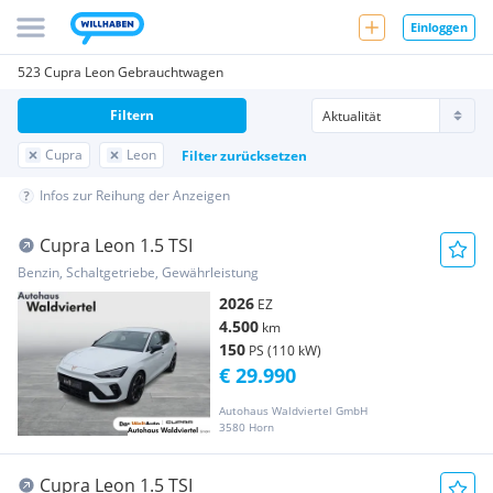
Einloggen
523 Cupra Leon Gebrauchtwagen
Filtern
Cupra
Leon
Filter zurücksetzen
Infos zur Reihung der Anzeigen
Cupra Leon 1.5 TSI
Benzin, Schaltgetriebe, Gewährleistung
2026
EZ
4.500
km
150
PS (110 kW)
€ 29.990
Autohaus Waldviertel GmbH
3580 Horn
Cupra Leon 1.5 TSI