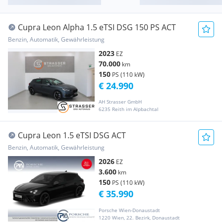
Cupra Leon Alpha 1.5 eTSI DSG 150 PS ACT
Benzin, Automatik, Gewährleistung
2023
EZ
70.000
km
150
PS (110 kW)
€ 24.990
AH Strasser GmbH
6235 Reith im Alpbachtal
Cupra Leon 1.5 eTSI DSG ACT
Benzin, Automatik, Gewährleistung
2026
EZ
3.600
km
150
PS (110 kW)
€ 35.990
Porsche Wien-Donaustadt
1220 Wien, 22. Bezirk, Donaustadt