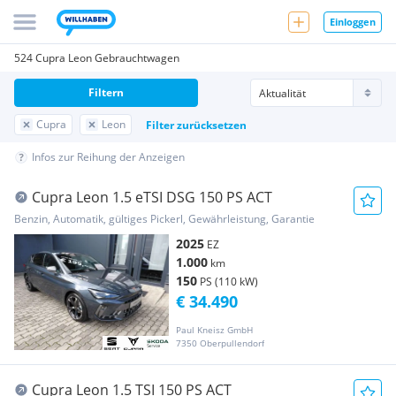
Einloggen
524 Cupra Leon Gebrauchtwagen
Filtern
Cupra
Leon
Filter zurücksetzen
Infos zur Reihung der Anzeigen
Cupra Leon 1.5 eTSI DSG 150 PS ACT
Benzin, Automatik, gültiges Pickerl, Gewährleistung, Garantie
2025
EZ
1.000
km
150
PS (110 kW)
€ 34.490
Paul Kneisz GmbH
7350 Oberpullendorf
Cupra Leon 1.5 TSI 150 PS ACT