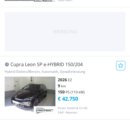
3580 Horn
Cupra Leon SP e-HYBRID 150/204
Hybrid Elektro/Benzin, Automatik, Gewährleistung
2026
EZ
9
km
150
PS (110 kW)
€ 42.750
Picker GmbH & Co KG
5441 Abtenau