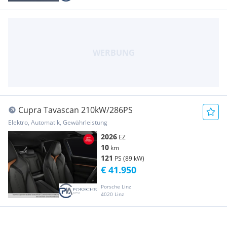
Cupra Tavascan 210kW/286PS
Elektro, Automatik, Gewährleistung
2026
EZ
10
km
121
PS (89 kW)
€ 41.950
Porsche Linz
4020 Linz