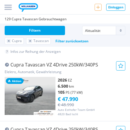
Einloggen
129 Cupra Tavascan Gebrauchtwagen
Filtern
Cupra
Tavascan
Filter zurücksetzen
Infos zur Reihung der Anzeigen
Cupra Tavascan VZ 4Drive 250kW/340PS
Elektro, Automatik, Gewährleistung
2026
EZ
Aktion
6.500
km
105
PS (77 kW)
€ 47.990
€ 48.990
Auto Esthofer Team GmbH
4820 Bad Ischl
Cupra Tavascan VZ 4Drive 250kW/340PS