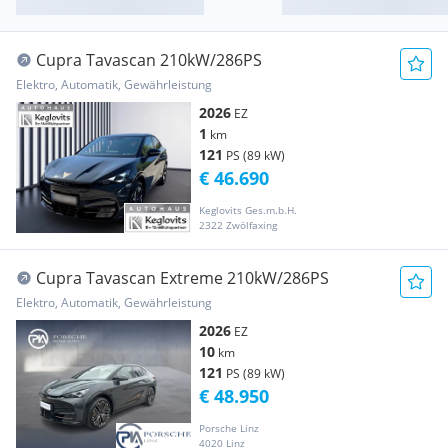
Cupra Tavascan 210kW/286PS
Elektro, Automatik, Gewährleistung
2026
EZ
1
km
121
PS (89 kW)
€ 46.690
Keglovits Ges.m.b.H.
2322 Zwölfaxing
Cupra Tavascan Extreme 210kW/286PS
Elektro, Automatik, Gewährleistung
2026
EZ
10
km
121
PS (89 kW)
€ 48.950
Porsche Linz
4020 Linz