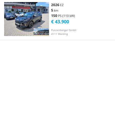
2026
EZ
5
km
150
PS (110 kW)
€ 43.900
Punzenberger GmbH
4111 Walding