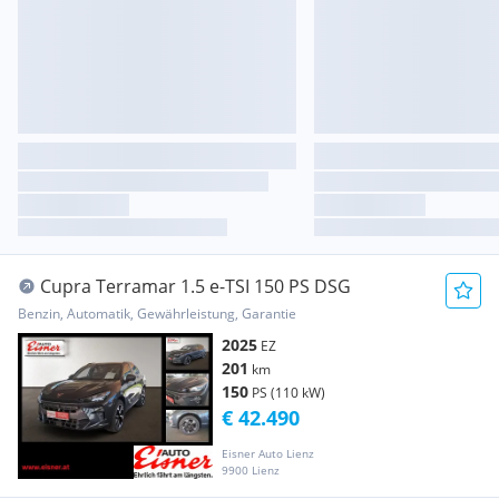
Cupra Terramar 1.5 e-TSI 150 PS DSG
Benzin, Automatik, Gewährleistung, Garantie
2025
EZ
201
km
150
PS (110 kW)
€ 42.490
Eisner Auto Lienz
9900 Lienz