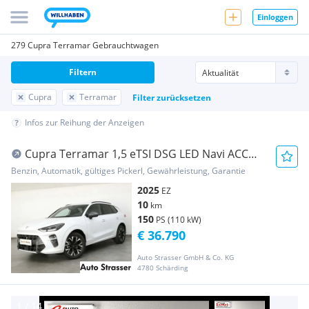
Einloggen
279 Cupra Terramar Gebrauchtwagen
Filtern
Cupra
Terramar
Filter zurücksetzen
Infos zur Reihung der Anzeigen
Cupra Terramar 1,5 eTSI DSG LED Navi ACC
FullLink DAB...
Benzin, Automatik, gültiges Pickerl, Gewährleistung, Garantie
2025
EZ
10
km
150
PS (110 kW)
€ 36.790
Auto Strasser GmbH & Co. KG
4780 Schärding