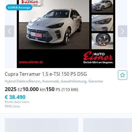
SUPER-Anzeige
Cupra Terramar 1.5 e-TSI 150 PS DSG
Hybrid Elektro/Benzin, Automatik, Gewährleistung, Garantie
2025
10.000
150
EZ
km
PS (110 kW)
€ 38.490
Eisner Auto Lienz
9900 Lienz