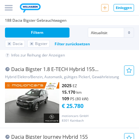
Einloggen
188 Dacia Bigster Gebrauchtwagen
Filtern
Dacia
Bigster
Filter zurücksetzen
Infos zur Reihung der Anzeigen
Dacia Bigster 1.8 E-TECH Hybrid 155
Expression
Hybrid Elektro/Benzin, Automatik, gültiges Pickerl, Gewährleistung
2025
EZ
15.170
km
109
PS (80 kW)
€ 25.780
motioncars GmbH
8301 Kainbach
Dacia Bigster Journey Hybrid 155