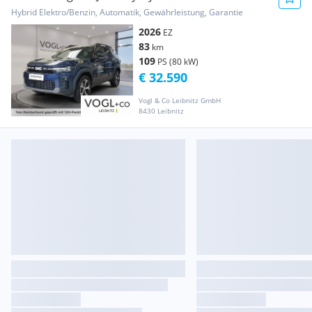
Hybrid Elektro/Benzin, Automatik, Gewährleistung, Garantie
2026
EZ
83
km
109
PS (80 kW)
€ 32.590
Vogl & Co Leibnitz GmbH
8430 Leibnitz