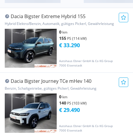
Dacia Bigster Extreme Hybrid 155
Hybrid Elektro/Benzin, Automatik, gültiges Pickerl, Gewährleistung
0
km
155
PS (114 kW)
€ 33.290
Autohaus Ebner GmbH & Co KG Group
7000 Eisenstadt
Dacia Bigster Journey TCe mHev 140
Benzin, Schaltgetriebe, gültiges Pickerl, Gewährleistung
0
km
140
PS (103 kW)
€ 29.490
Autohaus Ebner GmbH & Co KG Group
7000 Eisenstadt