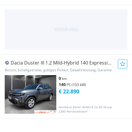
Dacia Duster III 1.2 Mild-Hybrid 140 Expression
(Euro 6e
Benzin, Schaltgetriebe, gültiges Pickerl, Gewährleistung, Garantie
0
km
140
PS (103 kW)
€ 22.890
Autohaus Ebner GmbH & Co KG Group
2380 Perchtoldsdorf