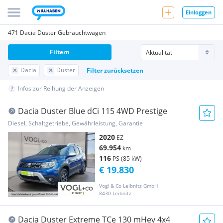
Einloggen
471 Dacia Duster Gebrauchtwagen
Filtern
Dacia
Duster
Filter zurücksetzen
Infos zur Reihung der Anzeigen
Dacia Duster Blue dCi 115 4WD Prestige
Diesel, Schaltgetriebe, Gewährleistung, Garantie
2020
EZ
69.954
km
116
PS (85 kW)
€ 19.830
Vogl & Co Leibnitz GmbH
8430 Leibnitz
Dacia Duster Extreme TCe 130 mHev 4x4