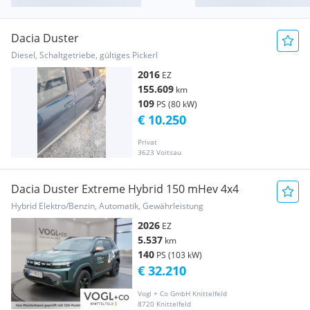
Dacia Duster
Diesel, Schaltgetriebe, gültiges Pickerl
2016
EZ
155.609
km
109
PS (80 kW)
€ 10.250
Privat
3623 Voitsau
Dacia Duster Extreme Hybrid 150 mHev 4x4
Hybrid Elektro/Benzin, Automatik, Gewährleistung
2026
EZ
5.537
km
140
PS (103 kW)
€ 32.210
Vogl + Co GmbH Knittelfeld
8720 Knittelfeld