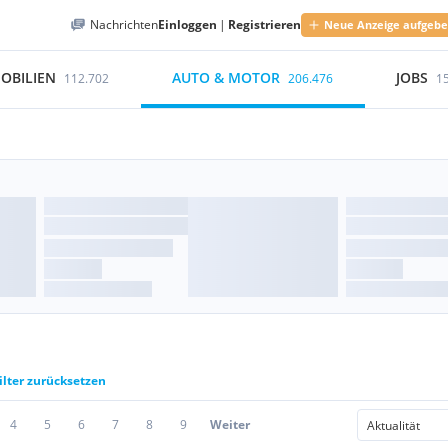
Nachrichten
Einloggen
|
Registrieren
Neue Anzeige aufgeb
OBILIEN
AUTO & MOTOR
JOBS
112.702
206.476
1
ilter zurücksetzen
4
5
6
7
8
9
Weiter