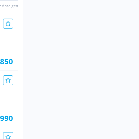
er Anzeigen
.850
.990