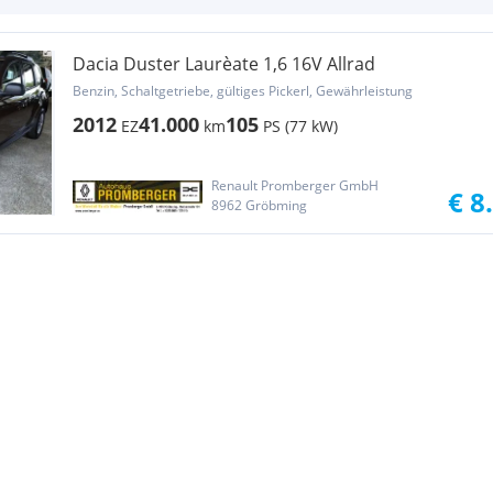
Dacia Duster Laurèate 1,6 16V Allrad
Benzin, Schaltgetriebe, gültiges Pickerl, Gewährleistung
2012
41.000
105
EZ
km
PS (77 kW)
Renault Promberger GmbH
€ 8
8962 Gröbming