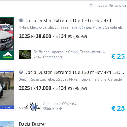
Infos zur Reihung d
Dacia Duster Extreme TCe 130 mHev 4x4
Hybrid Elektro/Benzin, Schaltgetriebe, gültiges Pickerl, Gewährleistung
2025
38.800
131
EZ
km
PS (96 kW)
Raiffeisen-Lagerhaus GmbH, Technikzentrum Thomasberg
€ 25
2842 Thomasberg
Dacia Duster Extreme TCe 130 mHev 4x4 LED
PDC 360°Mul...
Benzin, Schaltgetriebe, gültiges Pickerl, Gewährleistung, Garantie
2025
17.000
131
EZ
km
PS (96 kW)
Automobile Ofner e.U.
€ 25
9500 Villach
Dacia Duster