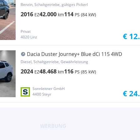
Benzin, Schaltgetriebe, gültiges Pickerl
2016
42.000
114
EZ
km
PS (84 kW)
Privat
€ 12
4020 Linz
Dacia Duster Journey+ Blue dCi 115 4WD
Diesel, Schaltgetriebe, Gewährleistung
2024
48.468
116
EZ
km
PS (85 kW)
Sonnleitner GmbH
€ 24
4400 Steyr