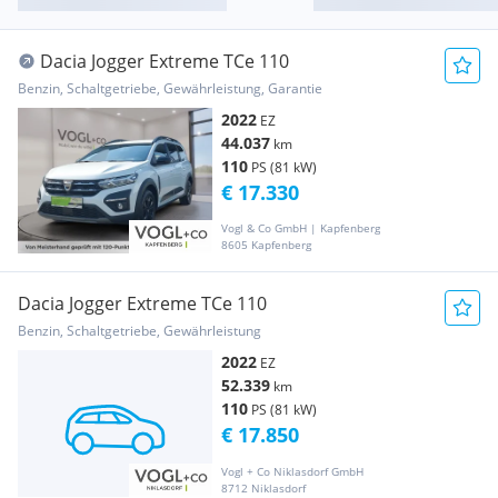
Dacia Jogger Extreme TCe 110
Benzin, Schaltgetriebe, Gewährleistung, Garantie
2022
EZ
44.037
km
110
PS (81 kW)
€ 17.330
Vogl & Co GmbH | Kapfenberg
8605 Kapfenberg
Dacia Jogger Extreme TCe 110
Benzin, Schaltgetriebe, Gewährleistung
2022
EZ
52.339
km
110
PS (81 kW)
€ 17.850
Vogl + Co Niklasdorf GmbH
8712 Niklasdorf