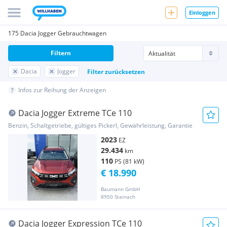
Einloggen
175 Dacia Jogger Gebrauchtwagen
Filtern
Dacia
Jogger
Filter zurücksetzen
Infos zur Reihung der Anzeigen
Dacia Jogger Extreme TCe 110
Benzin, Schaltgetriebe, gültiges Pickerl, Gewährleistung, Garantie
2023
EZ
29.434
km
110
PS (81 kW)
€ 18.990
Baumann GmbH
8950 Stainach
Dacia Jogger Expression TCe 110