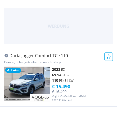
Dacia Jogger Comfort TCe 110
Benzin, Schaltgetriebe, Gewährleistung
2022
EZ
Aktion
69.945
km
110
PS (81 kW)
€ 15.490
€ 16.400
Vogl + Co GmbH Knittelfeld
8720 Knittelfeld