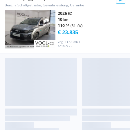
Benzin, Schaltgetriebe, Gewährleistung, Garantie
2026
EZ
10
km
110
PS (81 kW)
€ 23.835
Vogl + Co GmbH
8010 Graz