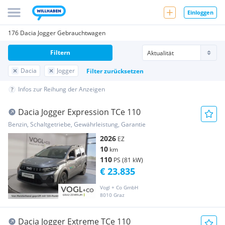
Einloggen
176 Dacia Jogger Gebrauchtwagen
Filtern
Dacia
Jogger
Filter zurücksetzen
Infos zur Reihung der Anzeigen
Dacia Jogger Expression TCe 110
Benzin, Schaltgetriebe, Gewährleistung, Garantie
2026
EZ
10
km
110
PS (81 kW)
€ 23.835
Vogl + Co GmbH
8010 Graz
Dacia Jogger Extreme TCe 110