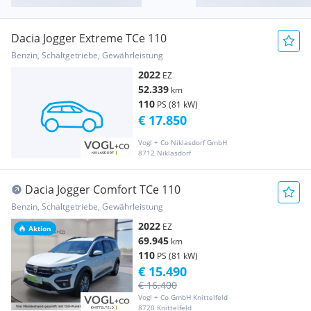
Dacia Jogger Extreme TCe 110
Benzin, Schaltgetriebe, Gewährleistung
2022
EZ
52.339
km
110
PS (81 kW)
€ 17.850
Vogl + Co Niklasdorf GmbH
8712 Niklasdorf
Dacia Jogger Comfort TCe 110
Benzin, Schaltgetriebe, Gewährleistung
2022
EZ
Aktion
69.945
km
110
PS (81 kW)
€ 15.490
€ 16.400
Vogl + Co GmbH Knittelfeld
8720 Knittelfeld