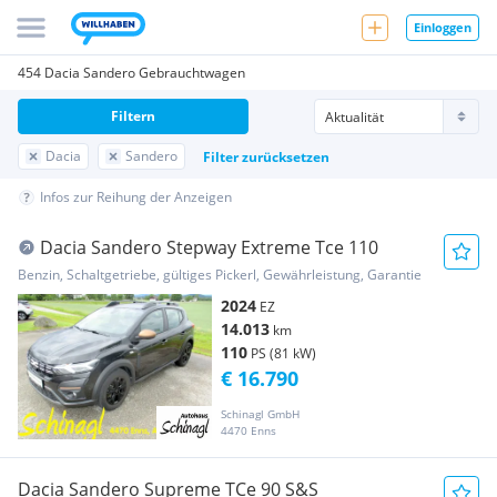
Einloggen
454 Dacia Sandero Gebrauchtwagen
Filtern
Dacia
Sandero
Filter zurücksetzen
Infos zur Reihung der Anzeigen
Dacia Sandero Stepway Extreme Tce 110
Benzin, Schaltgetriebe, gültiges Pickerl, Gewährleistung, Garantie
2024
EZ
14.013
km
110
PS (81 kW)
€ 16.790
Schinagl GmbH
4470 Enns
Dacia Sandero Supreme TCe 90 S&S