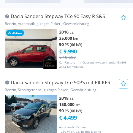
Dacia Sandero Stepway TCe 90 Easy-R S&S
Benzin, Automatik, gültiges Pickerl, Gewährleistung
2016
EZ
Aktion
35.000
km
90
PS (66 kW)
€ 9.990
€ 10.590
Car Factory - Ihr Gebrauchtwagenhandel GmbH
4614 Marchtrenk
Dacia Sandero Stepway TCe 90PS mit PICKERL
09/26 Park...
Benzin, Schaltgetriebe, gültiges Pickerl, Gewährleistung
2018
EZ
150.000
km
90
PS (66 kW)
€ 4.499
Autohandel Fabian
1230 Wien, 23. Bezirk, Liesing