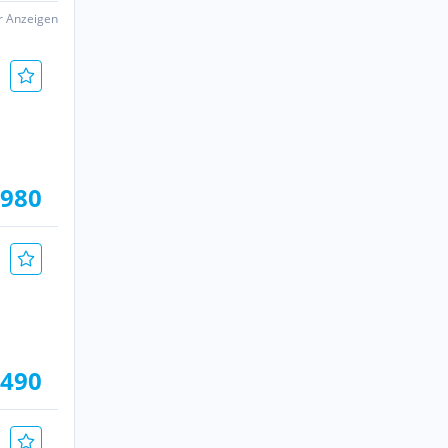
er Anzeigen
.980
.490