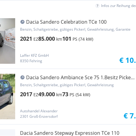
Infos zur Reihung d
Dacia Sandero Celebration TCe 100
Benzin, Schaltgetriebe, gültiges Pickerl, Gewährleistung, Garantie
2021
85.000
101
EZ
km
PS (74 kW)
Laffer KFZ GmbH
€ 10
8350 Fehring
Dacia Sandero Ambiance Sce 75 1.Besitz Pickerl
von Re...
Benzin, Schaltgetriebe, gültiges Pickerl, Gewährleistung
2017
49.000
73
EZ
km
PS (54 kW)
Autohandel Alexander
€ 7
2301 Groß-Enzersdorf
Dacia Sandero Stepway Expression TCe 110