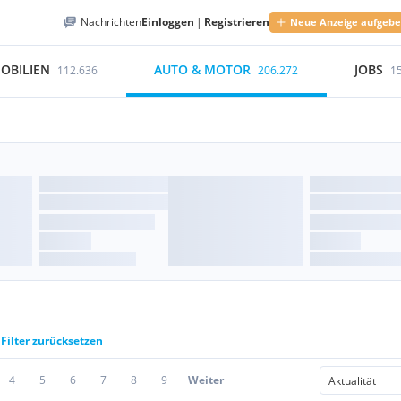
Nachrichten
Einloggen
|
Registrieren
Neue Anzeige aufgeb
OBILIEN
AUTO & MOTOR
JOBS
112.636
206.272
1
Filter zurücksetzen
4
5
6
7
8
9
Weiter