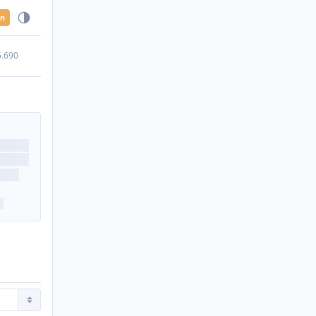
en
5.690