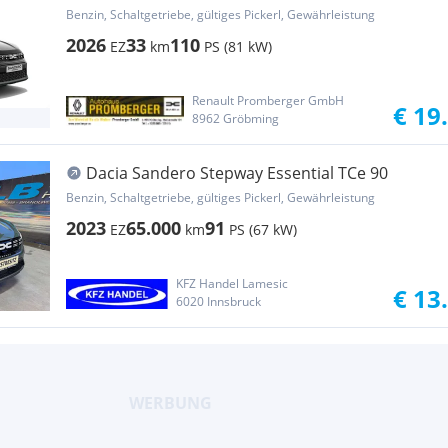
Benzin, Schaltgetriebe, gültiges Pickerl, Gewährleistung
2026
33
110
EZ
km
PS (81 kW)
Renault Promberger GmbH
€ 19
8962 Gröbming
Dacia Sandero Stepway Essential TCe 90
Benzin, Schaltgetriebe, gültiges Pickerl, Gewährleistung
2023
65.000
91
EZ
km
PS (67 kW)
KFZ Handel Lamesic
€ 13
6020 Innsbruck