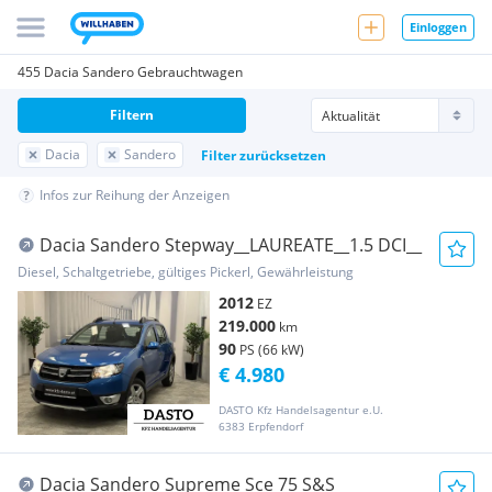
Einloggen
455 Dacia Sandero Gebrauchtwagen
Filtern
Dacia
Sandero
Filter zurücksetzen
Infos zur Reihung der Anzeigen
Dacia Sandero Stepway__LAUREATE__1.5 DCI__
Diesel, Schaltgetriebe, gültiges Pickerl, Gewährleistung
2012
EZ
219.000
km
90
PS (66 kW)
€ 4.980
DASTO Kfz Handelsagentur e.U.
6383 Erpfendorf
Dacia Sandero Supreme Sce 75 S&S