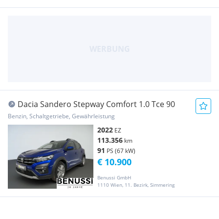
Dacia Sandero Stepway Comfort 1.0 Tce 90
Benzin, Schaltgetriebe, Gewährleistung
2022
EZ
113.356
km
91
PS (67 kW)
€ 10.900
Benussi GmbH
1110 Wien, 11. Bezirk, Simmering