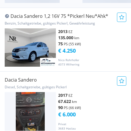
Dacia Sandero 1,2 16V 75 *Pickerl Neu*Ahk*
Benzin, Schaltgetriebe, gültiges Pickerl, Gewährleistung
2013
EZ
135.000
km
75
PS (55 kW)
€ 4.250
Nico Rohrhofer
4073 Wilhering
Dacia Sandero
Diesel, Schaltgetriebe, gültiges Pickerl
2017
EZ
67.622
km
90
PS (66 kW)
€ 6.000
Privat
3683 Haslau