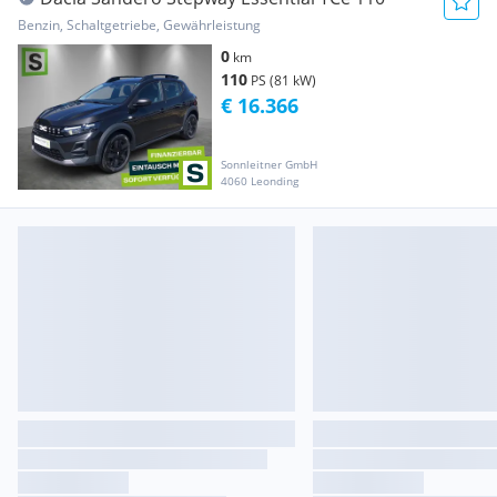
Benzin, Schaltgetriebe, Gewährleistung
0
km
110
PS (81 kW)
€ 16.366
Sonnleitner GmbH
4060 Leonding