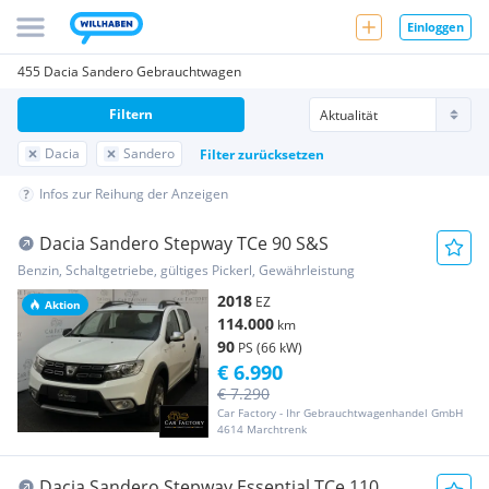
Einloggen
455 Dacia Sandero Gebrauchtwagen
Filtern
Dacia
Sandero
Filter zurücksetzen
Infos zur Reihung der Anzeigen
Dacia Sandero Stepway TCe 90 S&S
Benzin, Schaltgetriebe, gültiges Pickerl, Gewährleistung
2018
EZ
Aktion
114.000
km
90
PS (66 kW)
€ 6.990
€ 7.290
Car Factory - Ihr Gebrauchtwagenhandel GmbH
4614 Marchtrenk
Dacia Sandero Stepway Essential TCe 110