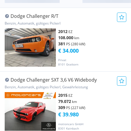
Dodge Challenger R/T
Benzin, Automatik, gültiges Pickerl
2012
EZ
108.000
km
381
PS (280 kW)
€ 34.000
Privat
8101 Gratkorn
Dodge Challenger SXT 3,6 V6 Widebody
Benzin, Automatik, gültiges Pickerl, Gewährleistung
2015
EZ
79.072
km
309
PS (227 kW)
€ 39.980
motioncars GmbH
8301 Kainbach