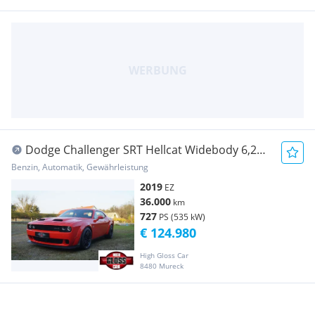
Dodge Challenger SRT Hellcat Widebody 6,2
V8, UNFALLFREI, 1. BESITZ AB EUR 1.212,16 IM
Benzin, Automatik, Gewährleistung
MONAT
2019
EZ
36.000
km
727
PS (535 kW)
€ 124.980
High Gloss Car
8480 Mureck