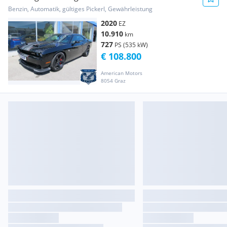
Benzin, Automatik, gültiges Pickerl, Gewährleistung
2020
EZ
10.910
km
727
PS (535 kW)
€ 108.800
American Motors
8054 Graz