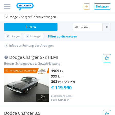
Einloggen
12 Dodge Charger Gebrauchtwagen
Filtern
Dodge
Charger
Filter zurücksetzen
Infos zur Reihung der Anzeigen
Dodge Charger 572 HEMI
Benzin, Schaltgetriebe, Gewährleistung
1969
EZ
999
km
303
PS (223 kW)
€ 119.990
motioncars GmbH
8301 Kainbach
Dodge Charger 3,5