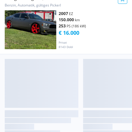
Benzin, Automatik, gültiges Pickerl
2007
EZ
150.000
km
253
PS (186 kW)
€ 16.000
Privat
8143 Dobl