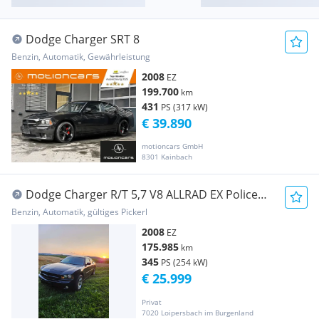
Dodge Charger SRT 8
Benzin, Automatik, Gewährleistung
2008
EZ
199.700
km
431
PS (317 kW)
€ 39.890
motioncars GmbH
8301 Kainbach
Dodge Charger R/T 5,7 V8 ALLRAD EX Police
Car Pickerl bis 06/27
Benzin, Automatik, gültiges Pickerl
2008
EZ
175.985
km
345
PS (254 kW)
€ 25.999
Privat
7020 Loipersbach im Burgenland