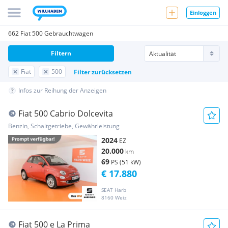
Einloggen
662 Fiat 500 Gebrauchtwagen
Filtern
Fiat
500
Filter zurücksetzen
Infos zur Reihung der Anzeigen
Fiat 500 Cabrio Dolcevita
Benzin, Schaltgetriebe, Gewährleistung
2024
EZ
20.000
km
69
PS (51 kW)
€ 17.880
SEAT Harb
8160 Weiz
Fiat 500 e La Prima