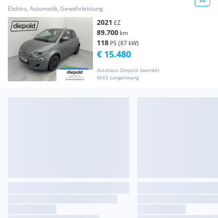
Elektro, Automatik, Gewährleistung
2021
EZ
89.700
km
118
PS (87 kW)
€ 15.480
Autohaus Diepold GesmbH
8665 Langenwang