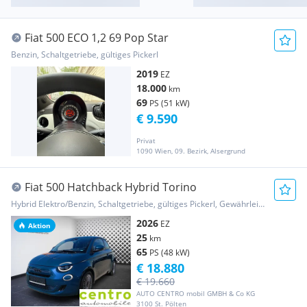
Fiat 500 ECO 1,2 69 Pop Star
Benzin, Schaltgetriebe, gültiges Pickerl
2019
EZ
18.000
km
69
PS (51 kW)
€ 9.590
Privat
1090 Wien, 09. Bezirk, Alsergrund
Fiat 500 Hatchback Hybrid Torino
Hybrid Elektro/Benzin, Schaltgetriebe, gültiges Pickerl, Gewährleistung, Garantie
2026
EZ
Aktion
25
km
65
PS (48 kW)
€ 18.880
€ 19.660
AUTO CENTRO mobil GMBH & Co KG
3100 St. Pölten