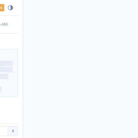
en
5.466