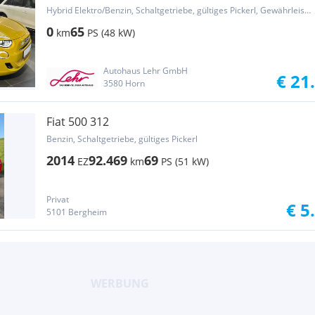
Hybrid Elektro/Benzin, Schaltgetriebe, gültiges Pickerl, Gewährleistung, Garantie
0
65
km
PS (48 kW)
Autohaus Lehr GmbH
€ 21
3580 Horn
Fiat 500 312
Benzin, Schaltgetriebe, gültiges Pickerl
2014
92.469
69
EZ
km
PS (51 kW)
Privat
€ 5
5101 Bergheim