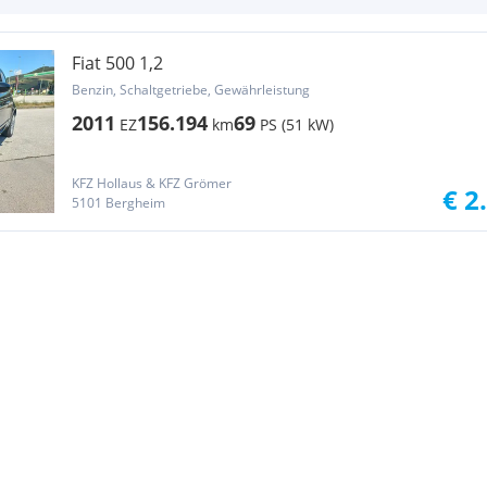
Fiat 500 1,2
Benzin, Schaltgetriebe, Gewährleistung
2011
156.194
69
EZ
km
PS (51 kW)
KFZ Hollaus & KFZ Grömer
€ 2
5101 Bergheim