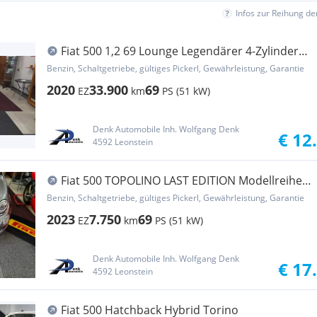
Infos zur Reihung d
Fiat 500 1,2 69 Lounge Legendärer 4-Zylinder
Modellr...
Benzin, Schaltgetriebe, gültiges Pickerl, Gewährleistung, Garantie
2020
33.900
69
EZ
km
PS (51 kW)
Denk Automobile Inh. Wolfgang Denk
€ 12
4592 Leonstein
Fiat 500 TOPOLINO LAST EDITION Modellreihe
2023
Benzin, Schaltgetriebe, gültiges Pickerl, Gewährleistung, Garantie
2023
7.750
69
EZ
km
PS (51 kW)
Denk Automobile Inh. Wolfgang Denk
€ 17
4592 Leonstein
Fiat 500 Hatchback Hybrid Torino