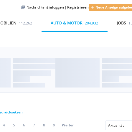
Nachrichten
Einloggen
|
Registrieren
Neue Anzeige aufgeb
OBILIEN
AUTO & MOTOR
JOBS
112.262
204.932
1
 zurücksetzen
4
5
6
7
8
9
Weiter