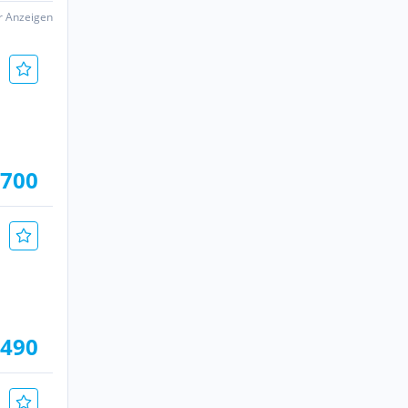
er Anzeigen
.700
.490