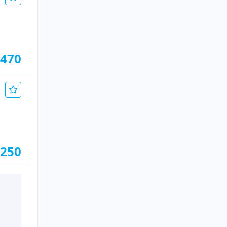
.470
.250