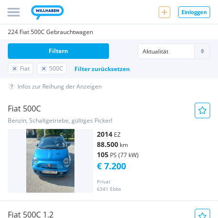
Einloggen
224 Fiat 500C Gebrauchtwagen
Filtern
Fiat
500C
Filter zurücksetzen
Infos zur Reihung der Anzeigen
Fiat 500C
Benzin, Schaltgetriebe, gültiges Pickerl
2014
EZ
88.500
km
105
PS (77 kW)
€ 7.200
Privat
6341 Ebbs
Fiat 500C 1.2