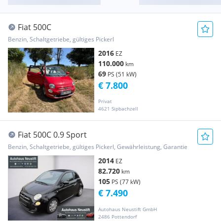
Fiat 500C
Benzin, Schaltgetriebe, gültiges Pickerl
2016
EZ
110.000
km
69
PS (51 kW)
€ 7.800
Privat
4621 Sipbachzell
Fiat 500C 0.9 Sport
Benzin, Schaltgetriebe, gültiges Pickerl, Gewährleistung, Garantie
2014
EZ
82.720
km
105
PS (77 kW)
€ 7.490
Autohaus Neustift GmbH
2486 Pottendorf