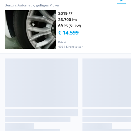
Benzin, Automatik, gültiges Pickerl
2019
EZ
26.700
km
69
PS (51 kW)
€ 14.599
Privat
4064 Kirchstetten