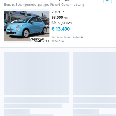
Benzin, Schaltgetriebe, gültiges Pickerl, Gewährleistung
2019
EZ
98.000
km
69
PS (51 kW)
€ 13.490
Autohaus Damisch GmbH
8046 Graz