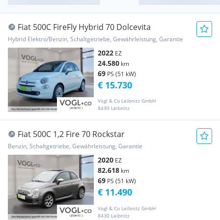
Fiat 500C FireFly Hybrid 70 Dolcevita
Hybrid Elektro/Benzin, Schaltgetriebe, Gewährleistung, Garantie
2022
EZ
24.580
km
69
PS (51 kW)
€ 15.730
Vogl & Co Leibnitz GmbH
8430 Leibnitz
Fiat 500C 1,2 Fire 70 Rockstar
Benzin, Schaltgetriebe, Gewährleistung, Garantie
2020
EZ
82.618
km
69
PS (51 kW)
€ 11.490
Vogl & Co Leibnitz GmbH
8430 Leibnitz