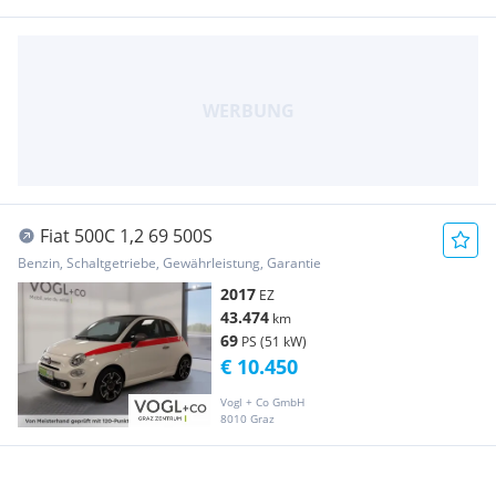
Fiat 500C 1,2 69 500S
Benzin, Schaltgetriebe, Gewährleistung, Garantie
2017
EZ
43.474
km
69
PS (51 kW)
€ 10.450
Vogl + Co GmbH
8010 Graz