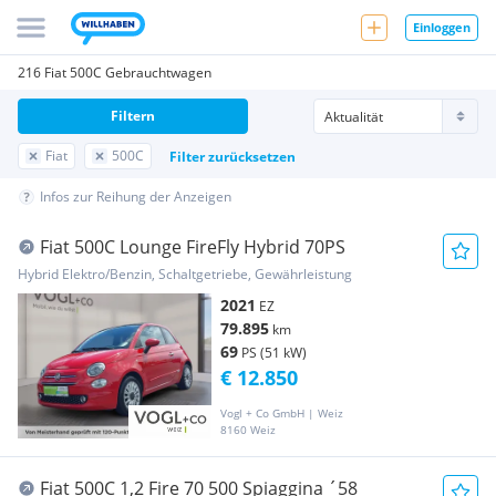
Einloggen
216 Fiat 500C Gebrauchtwagen
Filtern
Fiat
500C
Filter zurücksetzen
Infos zur Reihung der Anzeigen
Fiat 500C Lounge FireFly Hybrid 70PS
Hybrid Elektro/Benzin, Schaltgetriebe, Gewährleistung
2021
EZ
79.895
km
69
PS (51 kW)
€ 12.850
Vogl + Co GmbH | Weiz
8160 Weiz
Fiat 500C 1,2 Fire 70 500 Spiaggina ´58