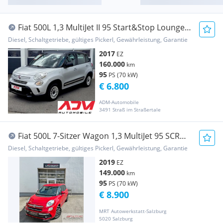
Fiat 500L 1,3 MultiJet II 95 Start&Stop Lounge
***Ne...
Diesel, Schaltgetriebe, gültiges Pickerl, Gewährleistung, Garantie
2017
EZ
160.000
km
95
PS (70 kW)
€ 6.800
ADM-Automobile
3491 Straß im Straßertale
Fiat 500L 7-Sitzer Wagon 1,3 MultiJet 95 SCR
Lounge ...
Diesel, Schaltgetriebe, gültiges Pickerl, Gewährleistung, Garantie
2019
EZ
149.000
km
95
PS (70 kW)
€ 8.900
MRT Autowerkstatt-Salzburg
5020 Salzburg