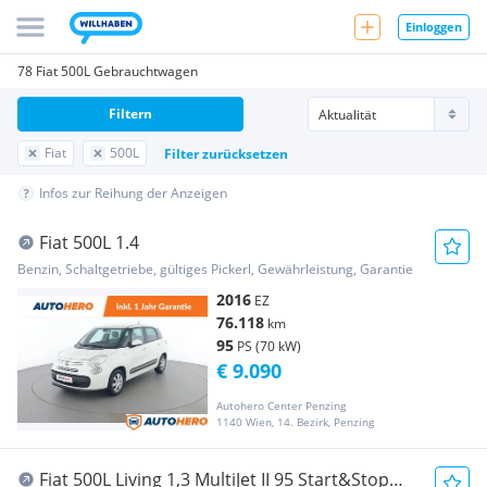
Einloggen
78 Fiat 500L Gebrauchtwagen
Filtern
Fiat
500L
Filter zurücksetzen
Infos zur Reihung der Anzeigen
Fiat 500L 1.4
Benzin, Schaltgetriebe, gültiges Pickerl, Gewährleistung, Garantie
2016
EZ
76.118
km
95
PS (70 kW)
€ 9.090
Autohero Center Penzing
1140 Wien, 14. Bezirk, Penzing
Fiat 500L Living 1,3 MultiJet II 95 Start&Stop