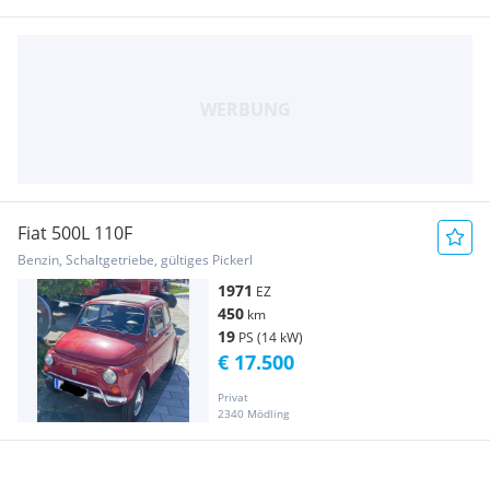
Fiat 500L 110F
Benzin, Schaltgetriebe, gültiges Pickerl
1971
EZ
450
km
19
PS (14 kW)
€ 17.500
Privat
2340 Mödling