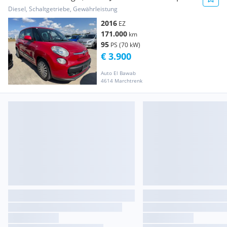
Pop Star
Diesel, Schaltgetriebe, Gewährleistung
2016
EZ
171.000
km
95
PS (70 kW)
€ 3.900
Auto El Bawab
4614 Marchtrenk